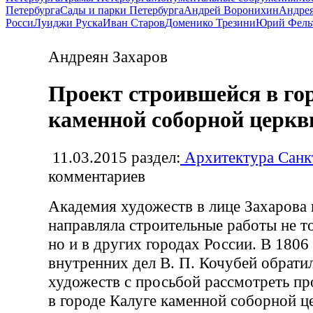
Петербурга
Сады и парки Петербурга
Андрей Воронихин
Андрея
Росси
Луиджи Руска
Иван Старов
Доменико Трезини
Юрий Фель
Андреян Захаров
Проект строившейся в го
каменной соборной церкв
11.03.2015
раздел:
Архитектура Санк
комментариев
Академия художеств в лице Захарова 
направляла строительные работы не т
но и в других городах России. В 1806
внутренних дел В. П. Кочубей обрат
художеств с просьбой рассмотреть пр
в городе Калуге каменной соборной це