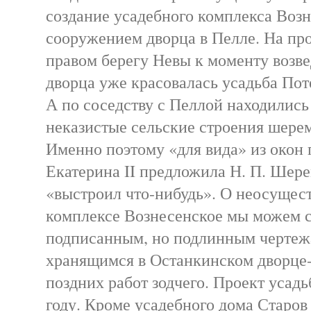
создание усадебного комплекса Возн
сооружением дворца в Пелле. На п
правом берегу Невы к моменту возв
дворца уже красовалась усадьба Пот
А по соседству с Пеллой находилис
неказистые сельские строения шере
Именно поэтому «для вида» из окон 
Екатерина II предложила Н. П. Шере
«выстроил что-нибудь». О неосущес
комплексе Вознесенское мы можем с
подписанным, но подлинным чертеж
хранящимся в Останкинском дворце-м
поздних работ зодчего. Проект усадь
году. Кроме усадебного дома Старов