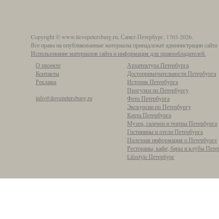
Copyright © www.ilovepetersburg.ru, Санкт-Петербург, 1703-2026.
Все права на опубликованные материалы принадлежат администрации сайта 
Использование материалов сайта и информация для правообладателей.
О проекте
Архитектура Петербурга
Контакты
Достопримечательности Петербурга
Реклама
История Петербурга
Прогулки по Петербургу
info@ilovepetersburg.ru
Фото Петербурга
Экскурсии по Петербургу
Карта Петербурга
Музеи, галереи и театры Петербурга
Гостиницы и отели Петербурга
Полезная информация о Петербурге
Рестораны, кафе, бары и клубы Пете
Lifestyle Петербург