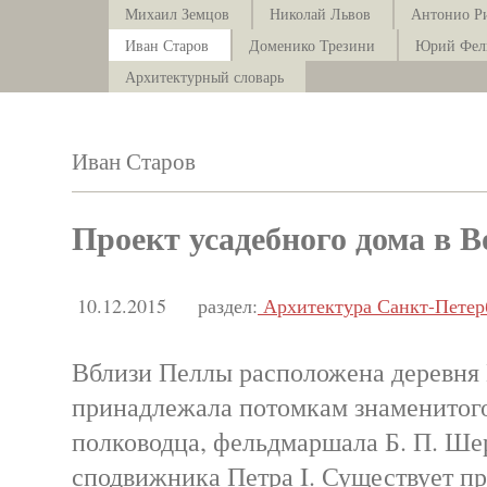
Михаил Земцов
Николай Львов
Антонио Р
Иван Старов
Доменико Трезини
Юрий Фел
Архитектурный словарь
Иван Старов
Проект усадебного дома в В
10.12.2015
раздел:
Архитектура Санкт-Петер
Вблизи Пеллы расположена деревня 
принадлежала потомкам знаменитого
полководца, фельдмаршала Б. П. Ше
сподвижника Петра I. Существует п