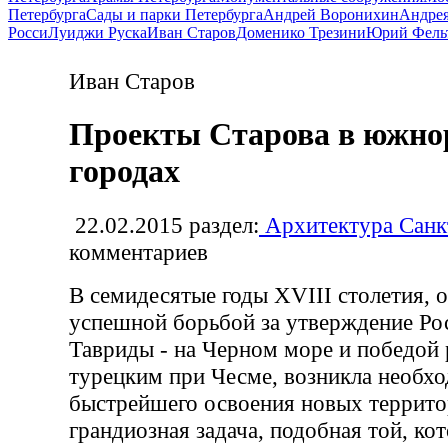
Петербурга
Сады и парки Петербурга
Андрей Воронихин
Андрея
Росси
Луиджи Руска
Иван Старов
Доменико Трезини
Юрий Фель
Иван Старов
Проекты Старова в южно
городах
22.02.2015
раздел:
Архитектура Санк
комментариев
В семидесятые годы XVIII столетия, 
успешной борьбой за утверждение Рос
Тавриды - на Черном море и победой 
турецким при Чесме, возникла необх
быстрейшего освоения новых террито
грандиозная задача, подобная той, ко