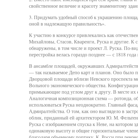
свойственное величие и красоту знаменитому зда
3. Придумать удобный способ к украшению площад
оной в надлежащую правильность».
К участию в конкурсе привлекались как отечестве
Михайловы, Стасов, Кваренги, Руска и другие. К 
обнаружены, в том числе и проект Л. Руска. По-в
перестройка велась гораздо позднее — с 1818 года
В ансамбле площадей, окружавших Адмиралтейств
— так называемое Депо карт и планов. Оно было п
Дворцовой площади вблизи Невского проспекта 
Вольного экономического общества. Конфигурация
примыкающие под углом друг к другу. В месте их 
Аналогичная композиционная схема — ротонда, об
использоваться Руска неоднократно. Главный фас
Адмиралтейства. О том, как оно выглядело в заст
облик, приданный ей архитектором Ю. М. Фельтено
Руска с изображением спуска к Неве, на котором 
одинаковую высоту и общие горизонтальные члене
благодаря объемному портику. К. Росси при рекон