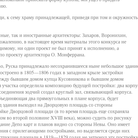
нию.
и, к сему храму принадлежащей, приведя при том и окружность
нные, так и иностранные архитекторы: Захаров, Воронихин,
сожалению, в настоящее время материалы этого конкурса не
идимому, ни один проект не был принят к исполнению, а
 по проекту архитектора О. Монферрана.
о, Руска принадлежало несохранившееся ныне небольшое здани
остроено в 1805—1806 годах в западном крыле застройки
между бывшим домом купца Кусовникова и бывшим домом
 участка определила композицию будущей постройки: два корпу
соединения зодчий создал круглый зал, связывающий корпуса.
ъединяющая два прямоугольных в плане корпуса, будет
ад здания выходил на Дворцовую площадь со стороны
ройке Дворцовой площади (в то время площадь еще сохраняла
м во второй половине XVIII века), можно судить по рисунку
здание Депо карт и планов видно со стороны Невы. Оно имеет
ния с прилегающими постройками, но выделяется среди них
струкции площади в 1819—1829 годах не затронул эту постройку