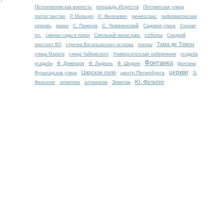
площадь Искусств
Петропавловская крепость
Почтамтская улица
ренессанс
протестанство
Р. Мельцер
Р. Желязевич
реформаторская
С. Чевакинский
церковь
рынки
С. Пименов
Садовая улица
Сенная
соборы
пл.
скверы сады и парки
Смольный монастырь
Средний
Тома де Томон
проспект ВО
стрелка Васильевского острова
театры
улица Марата
улица Чайковского
Университетская набережная
усадьба
Фонтанка
усадьбы
Ф. Демерцов
Ф. Лидваль
Ф. Шедрин
фонтаны
церкви
Царское село
центр Петербурга
Фурштадская улица
Э.
Ю. Фельтен
эллинизм
Фальконе
эклектика
Эрмитаж