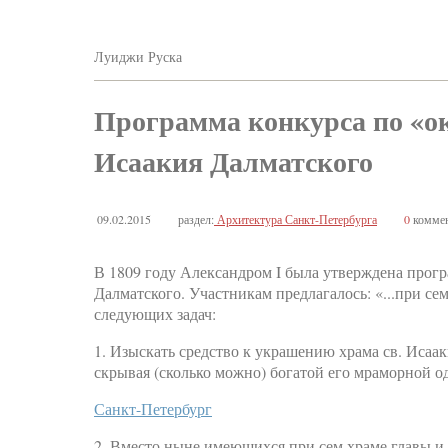
Луиджи Руска
Программа конкурса по «о
Исаакия Далматского
09.02.2015
раздел:
Архитектура Санкт-Петербурга
0
коммен
В 1809 году Александром I была утверждена прог
Далматского. Участникам предлагалось: «...при се
следующих задач:
1. Изыскать средство к украшению храма св. Иса
скрывая (сколько можно) богатой его мраморной о
Санкт-Петербург
2. Вместо ныне имеющихся при сем храме главы и