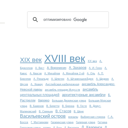
XVIII век
XIX век
XX век
А.
А. Захаров
А. Воронихин
Брюллов
А. Вист
А. И. Гоген
А.
Кавос
А. Квасов
А. Михайлов
А. Михайлов 2-ой
А. Оль
А. П.
А. Штакеншнейдер
Брюллов
А. Ринальди
А. Шлютер
А. Щедрин
А.
ансамбль Александро-
Английская набережная
Щусев
А. Кракау
ансамбль
Невской лавры
ансамбль площади Искусств
архитектурные ансамбли
центральных площадей
Б.
Растрелли
барокко
Большая Дворянская улица
Большая Морская
улица
В. Баженов
В. Беретти
В. Бренна
В. Гесте
В. Демут-
В. Стасов
Малиновский
В. Свиньин
В. Шене
Васильевский остров
Г. А.
вокзалы
Выборгская сторона
Боссе
Г. Маттарнови
Гагаринская улица
Галерная улица
Гатчина
Д. Кваренги
Д.
Гороховая улица
готика
Д. Буш
Д. Висконти