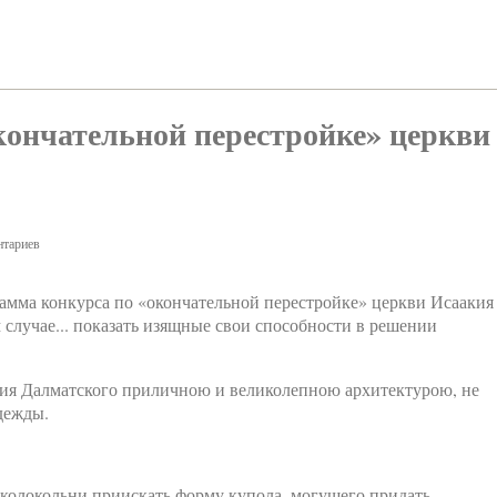
кончательной перестройке» церкви
тариев
рамма конкурса по «окончательной перестройке» церкви Исаакия
м случае... показать изящные свои способности в решении
акия Далматского приличною и великолепною архитектурою, не
дежды.
 колокольни приискать форму купола, могущего придать