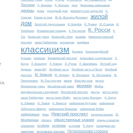
Трезини
Д. Феррари
Д. Фонтана
дачи
Дворцовая набережная
дворцы
дома
доходный дом
древнерусское зодчество
Е.
жилой
Ж.-Б. Валлен-Деламот
Соколов
Елагин остров
дом
Золотой треугольник
И. Старов
И. Коробов
И. Лукини
И.
К. Росси
Теребенев
Исаакиевская площадь
К. Растрелли
К.
Тон
Казанская улица
Казанский собор
казармы
Каменноостровский
проспект
канал Грибоедова
католицизм
кладбища
классицизм
Коломна
Конногвардейский
культовые сооружения
бульвар
конюшни
Кронверкский проспект
Л.
е
Л. Руска
Летний сад
Бенуа
Л. Бонштедт
Л. Кленце
Л. Шарлемань
Лидваль
линии ВО
Литейная часть
Литейная часть и Пески
Литейный
М. Земцов
проспект
М. Лялевич
М. Месмахер
М. Овсянников
М.
са,
М. Расторгуев
Перетяткович
манеж
Марсово поле
мечеть
модерн
Мойка
Миллионная улица
Михайловский замок
мосты
монументальные сооружения
Московский проспект
мосты через
канал Грибоедова
мосты через Мойку
мосты через Фонтанку
Н. Бенуа
Н. Львов
Н. Ефимов
Н. Микетти
набережная Кутузова
набережная
Лейтенанта Шмидта
набережная Макарова
набережная Мойки
Невский проспект
набережные
О.
неоклассицизм
Нева
общественные здания
Монферран
обелиск
ограды и решетки
особняк
особняки
острова
оранжерея
П. Клодт
палладианство
.
Петроградская сторона
петровское барокко
памятники