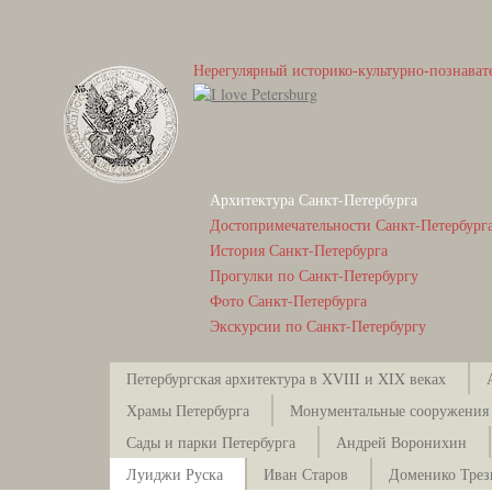
Нерегулярный историко-культурно-познават
Архитектура Санкт-Петербурга
Достопримечательности Санкт-Петербург
История Санкт-Петербурга
Прогулки по Санкт-Петербургу
Фото Санкт-Петербурга
Экскурсии по Санкт-Петербургу
Петербургская архитектура в XVIII и XIX веках
Храмы Петербурга
Монументальные сооружения
Сады и парки Петербурга
Андрей Воронихин
Луиджи Руска
Иван Старов
Доменико Тре