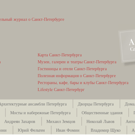
ельный журнал о Санкт-Петербурге
Карта Санкт-Петербурга
а
Музеи, галереи и театры Санкт-Петербурга
Гостиницы и отели Санкт-Петербурга
Полезная информация о Санкт-Петербурге
Рестораны, кафе, бары и клубы Санкт-Петербурга
Lifestyle Санкт-Петербург
Архитектурные ансамбли Петербурга
Дворцы Петербурга
Дома,
Мосты и набережные Петербурга
Общественные здания
Андреян Захаров
Михаил Земцов
Николай Львов
Анто
зини
Юрий Фельтен
Иван Фомин
Владимир Щуко
А