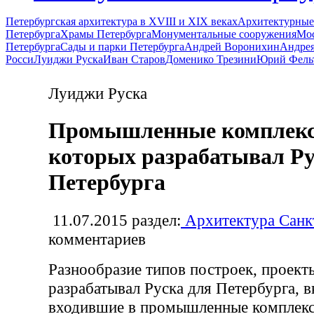
Петербургская архитектура в XVIII и XIX веках
Архитектурные
Петербурга
Храмы Петербурга
Монументальные сооружения
Мос
Петербурга
Сады и парки Петербурга
Андрей Воронихин
Андрея
Росси
Луиджи Руска
Иван Старов
Доменико Трезини
Юрий Фель
Луиджи Руска
Промышленные комплекс
которых разрабатывал Ру
Петербурга
11.07.2015
раздел:
Архитектура Санк
комментариев
Разнообразие типов построек, проект
разрабатывал Руска для Петербурга, в
входившие в промышленные комплекс