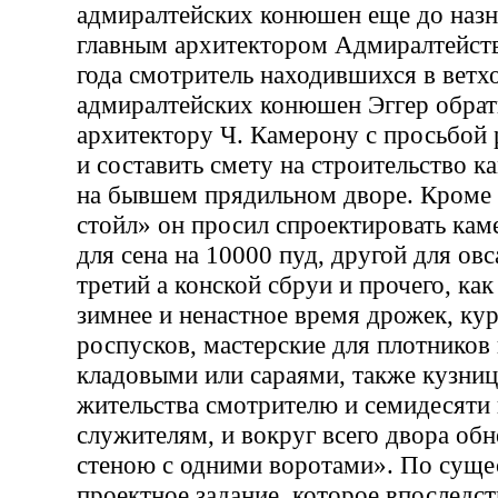
адмиралтейских конюшен еще до назн
главным архитектором Адмиралтейств
года смотритель находившихся в ветх
адмиралтейских конюшен Эггер обрат
архитектору Ч. Камерону с просьбой 
и составить смету на строительство 
на бывшем прядильном дворе. Кроме
стойл» он просил спроектировать кам
для сена на 10000 пуд, другой для овс
третий а конской сбруи и прочего, как
зимнее и ненастное время дрожек, ку
роспусков, мастерские для плотников
кладовыми или сараями, также кузниц
жительства смотрителю и семидесяти
служителям, и вокруг всего двора об
стеною с одними воротами». По суще
проектное задание, которое впоследст