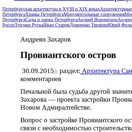
Петербургская архитектура в XVIII и XIX веках
Архитектурные
Петербурга
Храмы Петербурга
Монументальные сооружения
Мос
Петербурга
Сады и парки Петербурга
Андрей Воронихин
Андрея
Росси
Луиджи Руска
Иван Старов
Доменико Трезини
Юрий Фель
Андреян Захаров
Провиантского остров
30.09.2015
раздел:
Архитектура Сан
комментариев
Печальной была судьба другой значит
Захарова — проекта застройки Провиа
Новом Адмиралтействе.
Вопрос о застройке Провиантского ос
связи с необходимостью строительств