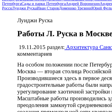
Петербурга
Сады и парки Петербурга
Андрей Воронихин
Андрея
Росси
Луиджи Руска
Иван Старов
Доменико Трезини
Юрий Фель
Луиджи Руска
Работы Л. Руска в Москв
19.11.2015
раздел:
Архитектура Санк
комментариев
На особом положении после Петербур
Москва — вторая столица Российской
Производившиеся здесь в первое деся
градостроительные работы были напр
урегулирование хаотичной застройки 
Масштабные работы производились зд
преодоления замкнутой средневеково
создания прямоугольной сети квартал