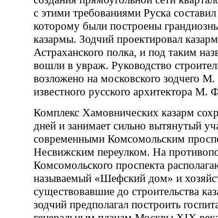
с этими требованиями Руска составил 
которому были построены грандиозн
казармы. Зодчий проектировал казар
Астраханского полка, и под таким на
вошли в увраж. Руководство строите
возложено на московского зодчего М. 
известного русского архитектора М. Ф
Комплекс Хамовнических казарм сох
дней и занимает сильно вытянутый у
современными Комсомольским просп
Несвижским переулком. На противоп
Комсомольского проспекта располага
называемый «Шефский дом» и хозяйст
существовавшие до строительства ка
зодчий предполагал построить госпита
генеральным планам Москвы XIX века