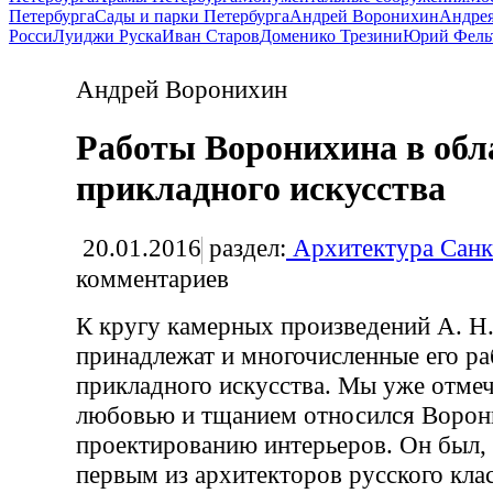
Петербурга
Сады и парки Петербурга
Андрей Воронихин
Андрея
Росси
Луиджи Руска
Иван Старов
Доменико Трезини
Юрий Фель
Андрей Воронихин
Работы Воронихина в обл
прикладного искусства
20.01.2016
раздел:
Архитектура Санк
комментариев
К кругу камерных произведений А. Н
принадлежат и многочисленные его ра
прикладного искусства. Мы уже отмеч
любовью и тщанием относился Ворон
проектированию интерьеров. Он был, 
первым из архитекторов русского кла