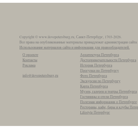
Copyright © www.ilovepetersburg.ru, Санкт-Петербург, 1703-2026.
Все права на опубликованные материалы принадлежат администрации сайта 
Использование материалов сайта и информация для правообладателей.
О проекте
Архитектура Петербурга
Контакты
Достопримечательности Петербурга
Реклама
История Петербурга
Прогулки по Петербургу
info@ilovepetersburg.ru
Фото Петербурга
Экскурсии по Петербургу
Карта Петербурга
Музеи, галереи и театры Петербурга
Гостиницы и отели Петербурга
Полезная информация о Петербурге
Рестораны, кафе, бары и клубы Пете
Lifestyle Петербург