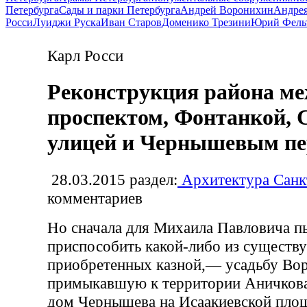
Петербурга
Сады и парки Петербурга
Андрей Воронихин
Андрея
Росси
Луиджи Руска
Иван Старов
Доменико Трезини
Юрий Фель
Карл Росси
Реконструкция района м
проспектом, Фонтанкой, 
улицей и Чернышевым пе
28.03.2015
раздел:
Архитектура Санк
комментариев
Но сначала для Михаила Павловича п
приспособить какой-либо из существ
приобретенных казной,— усадьбу Вор
примыкавшую к территории Аничкова 
дом Чернышева на Исаакиевской пло