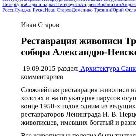
Петербурга
Сады и парки Петербурга
Андрей Воронихин
Андрея
Росси
Луиджи Руска
Иван Старов
Доменико Трезини
Юрий Фель
Иван Старов
Реставрация живописи Т
собора Александро-Невск
19.09.2015
раздел:
Архитектура Санк
комментариев
Сложнейшая реставрация живописи на
холстах и на штукатурке парусов осу
конце 1950-х годов одним из ведущи
реставраторов Ленинграда Н. В. Перц
живописцев, имевших богатый и разн
Все живописные полотна были тщател