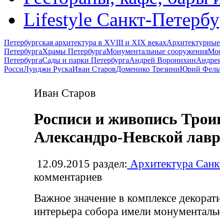
Lifestyle Санкт-Петерб
Петербургская архитектура в XVIII и XIX веках
Архитектурные
Петербурга
Храмы Петербурга
Монументальные сооружения
Мос
Петербурга
Сады и парки Петербурга
Андрей Воронихин
Андрея
Росси
Луиджи Руска
Иван Старов
Доменико Трезини
Юрий Фель
Иван Старов
Росписи и живопись Трои
Александро-Невской лав
12.09.2015
раздел:
Архитектура Санк
комментариев
Важное значение в комплексе декорат
интерьера собора имели монументаль