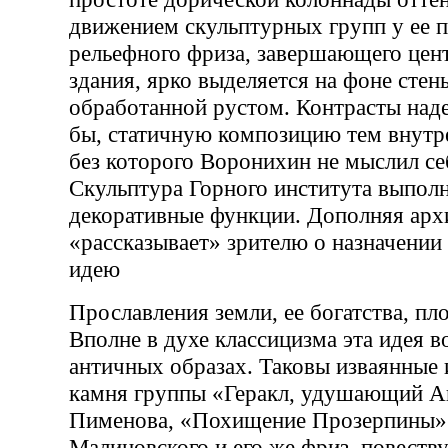
движением скульптурных групп у ее п
рельефного фриза, завершающего цен
здания, ярко выделяется на фоне стен
обработанной рустом. Контрасты наде
бы, статичную композицию тем внут
без которого Воронихин не мыслил се
Скульптура Горного института выполн
декоративные функции. Дополняя архи
«рассказывает» зрителю о назначении
идею
Прославления земли, ее богатства, пл
Вполне в духе классицизма эта идея в
античных образах. Таковы изваянные 
камня группы «Геракл, удушающий Ан
Пименова, «Похищение Прозерпины» 
Малиновского и его же фриз, повест