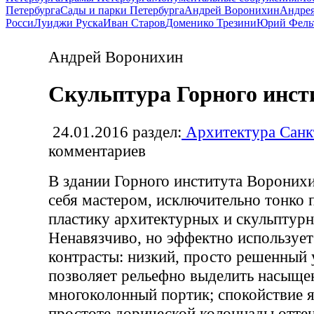
Петербурга
Сады и парки Петербурга
Андрей Воронихин
Андрея
Росси
Луиджи Руска
Иван Старов
Доменико Трезини
Юрий Фель
Андрей Воронихин
Скульптура Горного инст
24.01.2016
раздел:
Архитектура Санк
комментариев
В здании Горного института Воронихи
себя мастером, исключительно тонк
пластику архитектурных и скульптур
Ненавязчиво, но эффектно использует
контрасты: низкий, просто решенный
позволяет рельефно выделить насыще
многоколонный портик; спокойствие я
простоте дорической колоннады отте