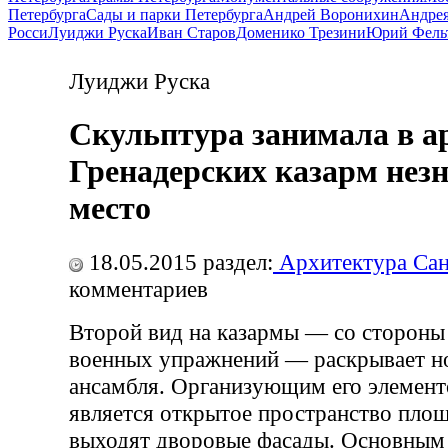
Петербурга
Сады и парки Петербурга
Андрей Воронихин
Андрея
Росси
Луиджи Руска
Иван Старов
Доменико Трезини
Юрий Фель
Луиджи Руска
Скульптура занимала в а
Гренадерских казарм нез
место
18.05.2015
раздел:
Архитектура Сан
комментариев
Второй вид на казармы — со стороны
военных упражнений — раскрывает но
ансамбля. Организующим его элемент
является открытое пространство площ
выходят дворовые фасады. Основным