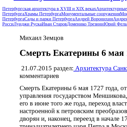
Петербургская архитектура в XVIII и XIX веках
Архитектурные
Петербурга
Храмы Петербурга
Монументальные сооружения
Мос
Петербурга
Сады и парки Петербурга
Андрей Воронихин
Андрея
Росси
Луиджи Руска
Иван Старов
Доменико Трезини
Юрий Фель
Михаил Земцов
Смерть Екатерины 6 мая 
21.07.2015
раздел:
Архитектура Санк
комментариев
Смерть Екатерины 6 мая 1727 года, от
управления государством Меншикова, 
его в июне того же года, переход вла
настроенной к петровским преобразо
дворян и, наконец, переезд в начале 1
тринадцатилетнего царя Петра в Моск