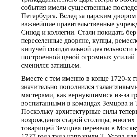
события имели существенные последс
Петербурга. Вслед за царским двором
важнейшие правительственные учреж
Синод и коллегии. Стали покидать бе
переселенные дворяне, купцы, ремес
кипучей созидательной деятельности в
построенной ценой огромных усилий 
сменился затишьем.
Вместе с тем именно в конце 1720-х г
значительно пополнился талантливым
мастерами, как вернувшимися из-за гр
воспитанными в командах Земцова и 
Поскольку архитектурные силы тепер
возрождения старой столицы, многих
товарищей Земцова перевели в Москву
1727 года туда направили Т. Усова дл