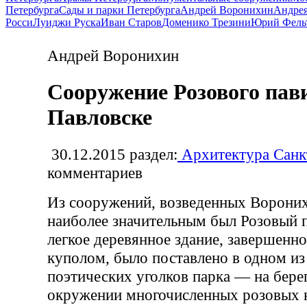
Петербурга
Сады и парки Петербурга
Андрей Воронихин
Андрея
Росси
Луиджи Руска
Иван Старов
Доменико Трезини
Юрий Фель
Андрей Воронихин
Сооружение Розового пав
Павловске
30.12.2015
раздел:
Архитектура Санк
комментариев
Из сооружений, возведенных Вороних
наиболее значительным был Розовый 
легкое деревянное здание, завершенн
куполом, было поставлено в одном и
поэтических уголков парка — на берег
окружении многочисленных розовых 