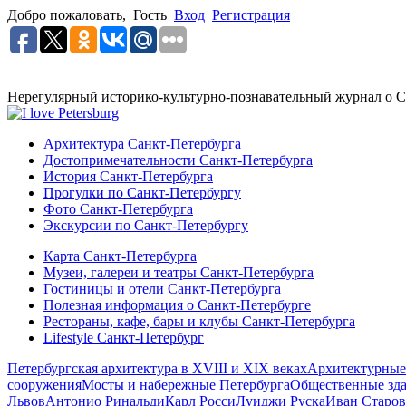
Добро пожаловать,
Гость
Вход
Регистрация
Нерегулярный историко-культурно-познавательный журнал о С
Архитектура Санкт-Петербурга
Достопримечательности Санкт-Петербурга
История Санкт-Петербурга
Прогулки по Санкт-Петербургу
Фото Санкт-Петербурга
Экскурсии по Санкт-Петербургу
Карта Санкт-Петербурга
Музеи, галереи и театры Санкт-Петербурга
Гостиницы и отели Санкт-Петербурга
Полезная информация о Санкт-Петербурге
Рестораны, кафе, бары и клубы Санкт-Петербурга
Lifestyle Санкт-Петербург
Петербургская архитектура в XVIII и XIX веках
Архитектурные
сооружения
Мосты и набережные Петербурга
Общественные зд
Львов
Антонио Ринальди
Карл Росси
Луиджи Руска
Иван Старов