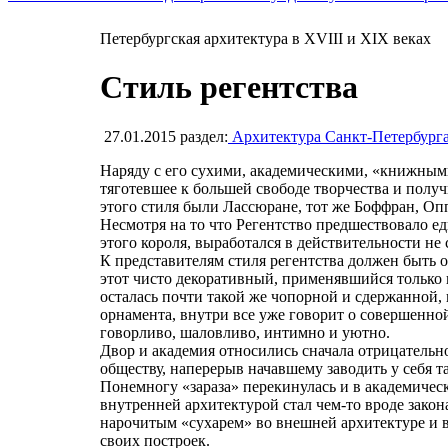
Петербургская архитектура в XVIII и XIX веках
Стиль регентства
27.01.2015
раздел:
Архитектура Санкт-Петербург
Наряду с его сухими, академическими, «книжным
тяготевшее к большей свободе творчества и полу
этого стиля были Лассюране, тот же Боффран, Оп
Несмотря на то что Регентство предшествовало 
этого короля, выработался в действительности не
К представителям стиля регентства должен быть 
этот чисто декоративный, применявшийся только 
осталась почти такой же чопорной и сдержанной, 
орнамента, внутри все уже говорит о совершенной 
говорливо, шаловливо, интимно и уютно.
Двор и академия относились сначала отрицательн
обществу, наперерыв начавшему заводить у себя 
Понемногу «зараза» перекинулась и в академическ
внутренней архитектурой стал чем-то вроде зако
нарочитым «сухарем» во внешней архитектуре и в 
своих построек.