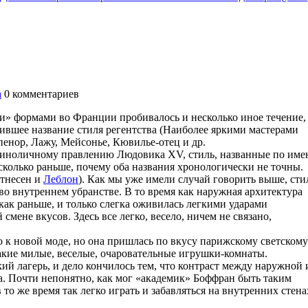
а
0
комментариев
и» формами во Франции пробивалось и несколько иное течение,
чившее название стиля регентства (Наиболее яркими мастерами
пенор, Лажу, Мейсонье, Кювилье-отец и др.
единоличному правлению Людовика XV, стиль, названные по име
 сколько раньше, почему оба названия хронологически не точны.
отнесен и
Леблон
). Как мы уже имели случай говорить выше, сти
во внутреннем убранстве. В то время как наружная архитектура
как раньше, и только слегка оживилась легкими ударами
смене вкусов. Здесь все легко, весело, ничем не связано,
о к новой моде, но она пришлась по вкусу парижскому светскому
такие милые, веселые, очаровательные игрушки-комнаты.
ий лагерь, и дело кончилось тем, что контраст между наружной 
на. Почти непонятно, как мог «академик» Боффран быть таким
то же время так легко играть и забавляться на внутренних стена