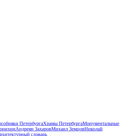
 особняки Петербурга
Храмы Петербурга
Монументальные
онихин
Андреян Захаров
Михаил Земцов
Николай
рхитектурный словарь