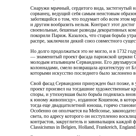
Снаружи мрачный, сердитого вида, застегнутый 
сорванец, ведущий себя самым неистовым образо
заботящийся о том, что подумает обо всем этом 
и другим вообразить нельзя. Контраст этот дости
своевольные, бешеные разводы декоративных ком
покорили Париж. Казалось, что старая борьба утр
распре, заключили дикий союз совместного сущес
Но долго продолжаться это не могло, и в 1732 го
— знаменитый проект фасада парижской церкви С
молодым итальянцем Сервандони. Его двухъярусн
колоннадами, смело возвращала архитектуру от Бл
которыми искусство последнего было заслонено 
Свой фасад Сервандони принужден был позже, в у
проект произвел на тогдашние художественные к
споры, и утихнувшая было борьба поднялась вновь
к юному живописцу», изданное Кошеном, в кото
тогда еще двадцатилетний юноша, горячо становит
Особенно он ополчается на Мейсонье, законодат
света, по адресу которого он исступленно воскл
контрастов, закруглитель и завивальщик каждой форм
Classicismus in Belgien, Holland, Frankreich, Englan