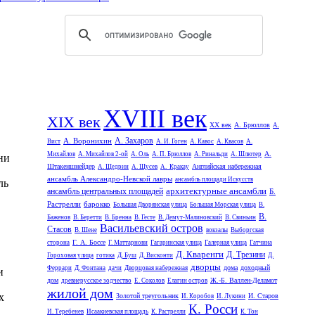
XVIII век
XIX век
XX век
А. Брюллов
А.
А. Захаров
А. Воронихин
Вист
А. И. Гоген
А. Кавос
А. Квасов
А.
А.
Михайлов
А. Михайлов 2-ой
А. Оль
А. П. Брюллов
А. Ринальди
А. Шлютер
ни
Штакеншнейдер
Английская набережная
А. Щедрин
А. Щусев
А. Кракау
ансамбль Александро-Невской лавры
ансамбль площади Искусств
ль
архитектурные ансамбли
ансамбль центральных площадей
Б.
Растрелли
барокко
Большая Дворянская улица
Большая Морская улица
В.
В.
Баженов
В. Беретти
В. Бренна
В. Гесте
В. Демут-Малиновский
В. Свиньин
Васильевский остров
Стасов
В. Шене
вокзалы
Выборгская
Г. А. Боссе
сторона
Г. Маттарнови
Гагаринская улица
Галерная улица
Гатчина
Д. Кваренги
Д. Трезини
Гороховая улица
готика
Д. Буш
Д. Висконти
Д.
дворцы
дома
доходный
Феррари
Д. Фонтана
дачи
Дворцовая набережная
и
дом
Ж.-Б. Валлен-Деламот
древнерусское зодчество
Е. Соколов
Елагин остров
жилой дом
х
Золотой треугольник
И. Старов
И. Коробов
И. Лукини
К. Росси
И. Теребенев
Исаакиевская площадь
К. Растрелли
К. Тон