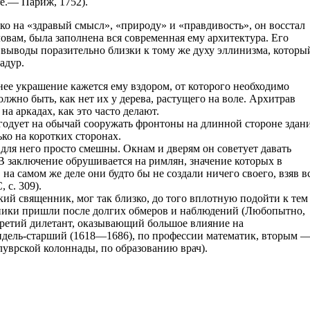
ure.— Париж, 1752).
ко на «здравый смысл», «природу» и «правдивость», он восстал
овам, была заполнена вся современная ему архитектура. Его
 выводы поразительно близки к тому же духу эллинизма, которы
адур.
ее украшение кажется ему вздором, от которого необходимо
олжно быть, как нет их у дерева, растущего на воле. Архитрав
на аркадах, как это часто делают.
годует на обычай сооружать фронтоны на длинной стороне здани
ко на коротких сторонах.
ля него просто смешны. Окнам и дверям он советует давать
 В заключение обрушивается на римлян, значение которых в
на самом же деле они будто бы не создали ничего своего, взяв в
 с. 309).
кий священник, мог так близко, до того вплотную подойти к тем
жники пришли после долгих обмеров и наблюдений (Любопытно,
третий дилетант, оказывающий большое влияние на
дель-старший (1618—1686), по профессии математик, вторым 
уврской колоннады, по образованию врач).