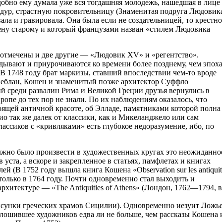
добно ему думала уже вся тогдашняя молодежь, нашедшая в лице
ур, страстную покровительницу (Знаменитая подруга Людовик
ла и гравировала. Она была если не создательницей, то крестн
мену старому и который французами назван «стилем Людовика
м отмечены и две другие — «Людовик XV» и «регентство».
здывают и приурочиваются ко времени более позднему, чем эпох
 В 1748 году брат маркизы, ставший впоследствии чем-то вроде
Леблан, Кошен и знаменитый позже архитектор Суффло
й среди развалин Рима и Великой Греции друзья вернулись в
опе до тех пор не знали. По их наблюдениям оказалось, что
оящей античной красоте, об Элладе, памятниками которой полна
о так же далек от классики, как и Микеланджело или сам
ассиков с «кривляками» есть глубокое недоразумение, ибо, по
лжно было произвести в художественных кругах это неожиданно
в уста, а вскоре и закрепленное в статьях, памфлетах и книгах
 (В 1752 году вышла книга Кошена «Observation sur les antiquit
только в 1764 году. Почти одновременно стал выходить и
рхитектуре — «The Antiquities of Athens» (Лондон, 1762—1794, в
рисунки греческих храмов Сицилии). Одновременно иезуит Ложь
олошившее художников едва ли не больше, чем рассказы Кошена 