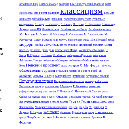
Казанская улица
Казанский собор
казармы
Каменноостровский проспект
канал
классицизм
Грибоедова
католицизм
кладбища
Коломна
м
культовые
Конногвардейский бульвар
конюшни
Кронверкский проспект
сооружения
Л. Руска
Летний сад
Л. Бенуа
Л. Бонштедт
Л. Кленце
Л. Шарлемань
Лидваль
линии ВО
Литейная часть
Литейная часть и Пески
Литейный проспект
М. Земцов
М.
М. Лялевич
М. Месмахер
М. Овсянников
М. Перетяткович
Расторгуев
манеж
Марсово поле
мечеть
Миллионная улица
Михайловский замок
модерн
Мойка
мосты
монументальные сооружения
Московский проспект
ве
мосты через канал Грибоедова
мосты через Мойку
мосты через Фонтанку
Н.
ым
Н. Львов
Бенуа
Н. Ефимов
Н. Микетти
набережная Кутузова
набережная
набережные
Лейтенанта Шмидта
набережная Макарова
набережная Мойки
Невский проспект
О. Монферран
неоклассицизм
Нева
обелиск
общественные здания
особняк
ограды и решетки
оранжерея
особняки
острова
петровское барокко
П. Клодт
палладианство
памятники
Петроградская сторона
площадь Искусств
Петропавловская крепость
ренессанс
Почтамтская улица
протестанство
Р. Мельцер
Р. Желязевич
о
С. Чевакинский
реформаторская церковь
рынки
С. Пименов
Садовая улица
,
соборы
Сенная пл.
скверы сады и парки
Смольный монастырь
Средний проспект
t.
Тома де Томон
ВО
стрелка Васильевского острова
театры
улица Марата
улица
Чайковского
Университетская набережная
усадьба
усадьбы
Ф. Демерцов
Ф.
к
Фонтанка
Царское село
Лидваль
Ф. Шедрин
фонтаны
Фурштадская улица
церкви
Ю.
центр Петербурга
эллинизм
Э. Фальконе
эклектика
Эрмитаж
Фельтен