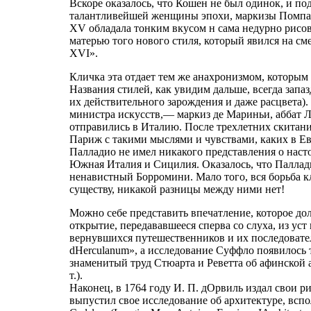
Вскоре оказалось, что Кошен не был одинок, и по
талантливейшей женщины эпохи, маркизы Помпад
XV обладала тонким вкусом н сама недурно рисова
матерью того нового стиля, который явился на с
XVI».
Кличка эта отдает тем же анахронизмом, которы
Названия стилей, как увидим дальше, всегда запа
их действительного зарождения и даже расцвета).
министра искусств,— маркиз де Мариньи, аббат 
отправились в Италию. После трехлетних скитани
Париж с такими мыслями и чувствами, каких в Евр
Палладио не имел никакого представления о наст
Южная Италия и Сицилия. Оказалось, что Паллади
ненавистный Борромини. Мало того, вся борьба кл
существу, никакой разницы между ними нет!
Можно себе представить впечатление, которое до
открытие, передававшееся сперва со слуха, из уст 
вернувшихся путешественников и их последователей
dHerculanum», а исследование Суффло появилось 
знаменитый труд Стюарта и Реветта об афинской а
т.).
Наконец, в 1764 году И. П. дОрвиль издал свои 
выпустил свое исследование об архитектуре, всп