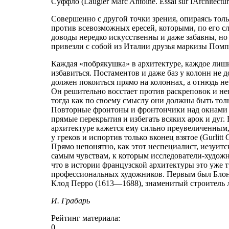
Суффло (Laugier Marc Antoine. Essai sur IArchitect
Совершенно с другой точки зрения, опираясь толь
против всевозможных ересей, которыми, по его сл
доводы нередко искусственны и даже забавны, но
привезли с собой из Италии друзья маркизы Помп
Каждая «побрякушка» в архитектуре, каждое лишн
избавиться. Постаментов и даже баз у колонн не д
должен покоиться прямо на колоннах, а отнюдь не 
Он решительно восстает против раскреповок и не
тогда как по своему смыслу они должны быть толь
Повторные фронтоны и фронтончики над окнами д
прямые перекрытия и избегать всяких арок и дуг.
архитектуре кажется ему сильно преувеличенным, 
у греков и испортив только вконец взятое (Gurlitt С,
Прямо непонятно, как этот неспециалист, иезуитс
самым чувствам, к которым исследователи-худо
что в истории французской архитектуры это уже 
профессиональных художников. Первым был Блон
Клод Перро (1613—1688), знаменитый строитель л
И. Грабарь
Рейтинг материала:
0