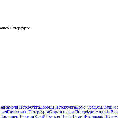
анкт-Петербурге
 ансамбли Петербурга
Дворцы Петербурга
Дома, усадьбы, дачи и
ания
Памятники Петербурга
Сады и парки Петербурга
Андрей Вор
Доменико Трезини
Юрий Фельтен
Иван Фомин
Владимир Щуко
А