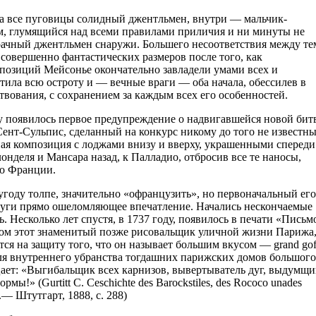
на все пуговицы солидный джентльмен, внутри — мальчик-
м, глумящийся над всеми правилами приличия и ни минуты не
мрачный джентльмен снаружи. Большего несоответствия между те
г совершенно фантастических размеров после того, как
позиций Мейсонье окончательно завладели умами всех и
атила всю остроту и — вечные враги — оба начала, обессилев в
твования, с сохранением за каждым всех его особенностей.
ду появилось первое предупреждение о надвигавшейся новой бит
ент-Сульпис, сделанный на конкурс никому до того не известн
ая композиция с лоджами внизу и вверху, украшенными спереди
онделя и Мансара назад, к Палладио, отбросив все те наносы,
во Франции.
году толпе, значительно «офранцузить», но первоначальный его
руги прямо ошеломляющее впечатление. Начались нескончаемые
. Несколько лет спустя, в 1737 году, появилось в печати «Письм
ром этот знаменитый позже рисовальщик уличной жизни Парижа
ся на защиту того, что он называет большим вкусом — grand gofl
еля внутреннего убранства тогдашних парижских домов большого
ицает: «Выгибальщик всех карнизов, вывертыватель дуг, выдумщи
ы!» (Gurtitt С. Ceschichte des Barockstiles, des Rococo unades
d.— Штутгарт, 1888, с. 288)