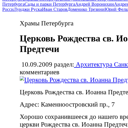
Петербурга
Сады и парки Петербурга
Андрей Воронихин
Андрея
Росси
Луиджи Руска
Иван Старов
Доменико Трезини
Юрий Фель
Храмы Петербурга
Церковь Рождества св. И
Предтечи
10.09.2009
раздел:
Архитектура Санк
комментариев
Церковь Рождества св. Иоанна Предт
Адрес: Каменноостровский пр., 7
Хорошо сохранившееся до нашего вр
церкви Рождества св. Иоанна Предтеч