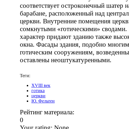
соответствует остроконечный шатер 
барабане, расположенный над центра
церкви. Внутренние помещения церк
сомкнутыми «готическими» сводами.
характер придают зданию также высок
окна. Фасады здания, подобно многи
готическим сооружениям, возведенны
оставлены неоштукатуренными.
Теги:
XVIII век
готика
церкви
Ю. Фельтен
Рейтинг материала:
0
Your rating:
None