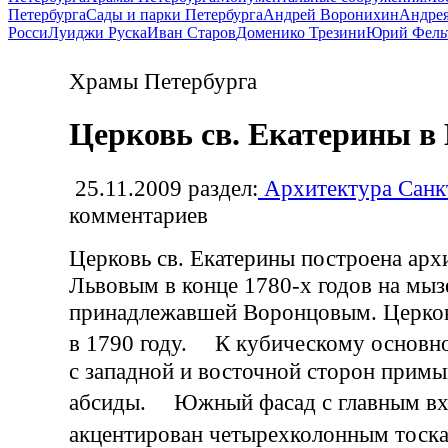
Петербурга
Сады и парки Петербурга
Андрей Воронихин
Андрея
Росси
Луиджи Руска
Иван Старов
Доменико Трезини
Юрий Фель
Храмы Петербурга
Церковь св. Екатерины в
25.11.2009
раздел:
Архитектура Санк
комментариев
Церковь св. Екатерины построена арх
Львовым в конце 1780-х годов на мы
принадлежавшей Воронцовым. Церков
в 1790 году. К кубическому основн
с западной и восточной сторон прим
абсиды. Южный фасад с главным в
акцентирован четырехколонным тос