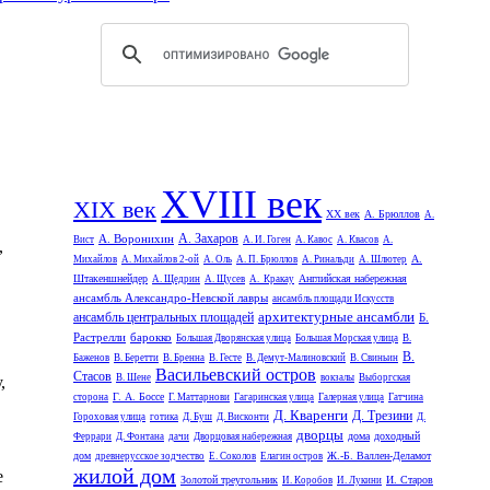
XVIII век
XIX век
XX век
А. Брюллов
А.
А. Захаров
А. Воронихин
Вист
А. И. Гоген
А. Кавос
А. Квасов
А.
,
А.
Михайлов
А. Михайлов 2-ой
А. Оль
А. П. Брюллов
А. Ринальди
А. Шлютер
Штакеншнейдер
Английская набережная
А. Щедрин
А. Щусев
А. Кракау
ансамбль Александро-Невской лавры
ансамбль площади Искусств
архитектурные ансамбли
ансамбль центральных площадей
Б.
Растрелли
барокко
Большая Дворянская улица
Большая Морская улица
В.
В.
Баженов
В. Беретти
В. Бренна
В. Гесте
В. Демут-Малиновский
В. Свиньин
Васильевский остров
Стасов
В. Шене
вокзалы
Выборгская
,
Г. А. Боссе
сторона
Г. Маттарнови
Гагаринская улица
Галерная улица
Гатчина
Д. Кваренги
Д. Трезини
Гороховая улица
готика
Д. Буш
Д. Висконти
Д.
дворцы
дома
доходный
Феррари
Д. Фонтана
дачи
Дворцовая набережная
дом
Ж.-Б. Валлен-Деламот
древнерусское зодчество
Е. Соколов
Елагин остров
жилой дом
е
Золотой треугольник
И. Старов
И. Коробов
И. Лукини