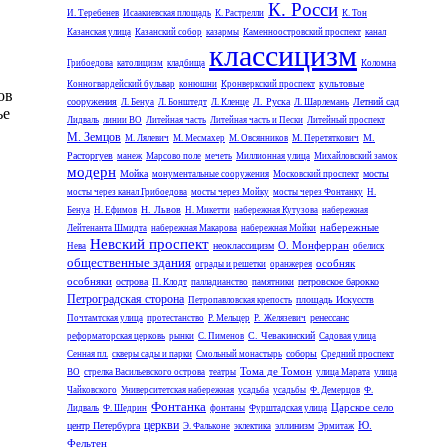
К. Росси
И. Теребенев
Исаакиевская площадь
К. Растрелли
К. Тон
Казанская улица
Казанский собор
казармы
Каменноостровский проспект
канал
классицизм
Грибоедова
католицизм
кладбища
Коломна
культовые
Конногвардейский бульвар
конюшни
Кронверкский проспект
ов
сооружения
Л. Руска
Летний сад
Л. Бенуа
Л. Бонштедт
Л. Кленце
Л. Шарлемань
ье
Лидваль
линии ВО
Литейная часть
Литейная часть и Пески
Литейный проспект
М. Земцов
М.
М. Лялевич
М. Месмахер
М. Овсянников
М. Перетяткович
Расторгуев
манеж
Марсово поле
мечеть
Миллионная улица
Михайловский замок
модерн
Мойка
мосты
монументальные сооружения
Московский проспект
мосты через канал Грибоедова
мосты через Мойку
мосты через Фонтанку
Н.
Н. Львов
Бенуа
Н. Ефимов
Н. Микетти
набережная Кутузова
набережная
набережные
Лейтенанта Шмидта
набережная Макарова
набережная Мойки
Невский проспект
О. Монферран
неоклассицизм
Нева
обелиск
общественные здания
особняк
ограды и решетки
оранжерея
особняки
острова
петровское барокко
П. Клодт
палладианство
памятники
Петроградская сторона
площадь Искусств
Петропавловская крепость
ренессанс
Почтамтская улица
протестанство
Р. Мельцер
Р. Желязевич
С. Чевакинский
реформаторская церковь
рынки
С. Пименов
Садовая улица
соборы
Сенная пл.
скверы сады и парки
Смольный монастырь
Средний проспект
Тома де Томон
ВО
стрелка Васильевского острова
театры
улица Марата
улица
Чайковского
Университетская набережная
усадьба
усадьбы
Ф. Демерцов
Ф.
Фонтанка
Царское село
Лидваль
Ф. Шедрин
фонтаны
Фурштадская улица
церкви
Ю.
центр Петербурга
эллинизм
Э. Фальконе
эклектика
Эрмитаж
Фельтен