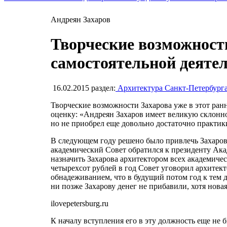
Андреян Захаров
Творческие возможност
самостоятельной деяте
16.02.2015
раздел:
Архитектура Санкт-Петербург
Творческие возможности Захарова уже в этот ра
оценку: «Андреян Захаров имеет великую склонно
но не приобрел еще довольно достаточно практики
В следующем году решено было привлечь Захарова 
академический Совет обратился к президенту Ак
назначить Захарова архитектором всех академиче
четырехсот рублей в год Совет уговорил архитект
обнадеживанием, что в будущий потом год к тем 
ни позже Захарову денег не прибавили, хотя нова
ilovepetersburg.ru
К началу вступления его в эту должность еще не 