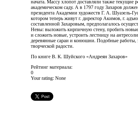
начата. Массу хлопот доставляли также текущие
академическом саду. А в 1797 году Захаров долже
президента Академии художеств Г. А. Шуазель-Гуф
котором теперь живут г. директор Акимов, г. адъю
составленной Захаровым, предполагалось осущес
Невы: выложить кирпичную стену, пробить новые 
и сложить новые, устроить лестницу на антресоли
деревянные сараи и конюшни. Подобные работы, з
творческой радости.
По книге В. К. Шуйского «Андреян Захаров»
Рейтинг материала:
0
Your rating:
None