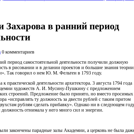
и Захарова в ранний период
льности
а
0
комментариев
нний период самостоятельной деятельности получили должную
сть в рисовании и в делании проектов и большие знания теории
». Так говорил о нем Ю. М. Фельтен в 1793 году.
к практической деятельности архитектора. 3 августа 1794 года
адемии художеств А. И. Мусину-Пушкину с предложением
ских строений. Предложение было принято, но вместо просимых
ора «исправлять ту должность за двести рублей с таким притом
двухстам рублям сделать прибавку». Однако ни в следующем году
я должность отнимала у него много сил и энергии.
были закончены парадные залы Академии, а церковь не была даж