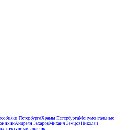
 особняки Петербурга
Храмы Петербурга
Монументальные
онихин
Андреян Захаров
Михаил Земцов
Николай
рхитектурный словарь