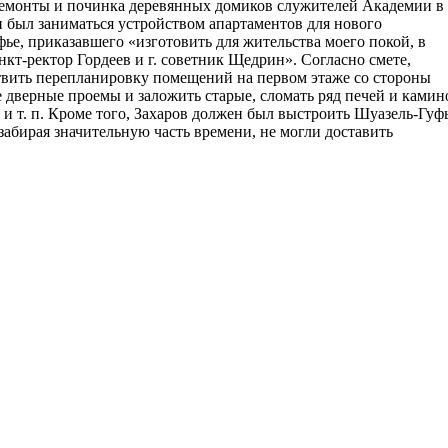
 ремонты и починка деревянных домиков служителей Академии в
н был заниматься устройством апартаментов для нового
ье, приказавшего «изготовить для жительства моего покой, в
нкт-ректор Гордеев и г. советник Щедрин». Согласно смете,
твить перепланировку помещений на первом этаже со стороны
дверные проемы и заложить старые, сломать ряд печей и камин
 и т. п. Кроме того, Захаров должен был выстроить Шуазель-Гуф
абирая значительную часть времени, не могли доставить