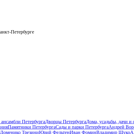
анкт-Петербурге
 ансамбли Петербурга
Дворцы Петербурга
Дома, усадьбы, дачи и
ания
Памятники Петербурга
Сады и парки Петербурга
Андрей Вор
Доменико Трезини
Юрий Фельтен
Иван Фомин
Владимир Щуко
А