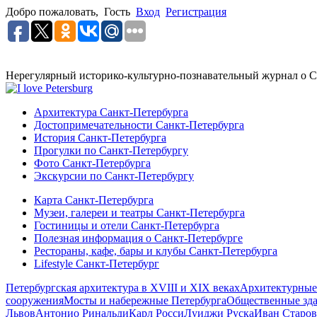
Добро пожаловать,
Гость
Вход
Регистрация
Нерегулярный историко-культурно-познавательный журнал о С
Архитектура Санкт-Петербурга
Достопримечательности Санкт-Петербурга
История Санкт-Петербурга
Прогулки по Санкт-Петербургу
Фото Санкт-Петербурга
Экскурсии по Санкт-Петербургу
Карта Санкт-Петербурга
Музеи, галереи и театры Санкт-Петербурга
Гостиницы и отели Санкт-Петербурга
Полезная информация о Санкт-Петербурге
Рестораны, кафе, бары и клубы Санкт-Петербурга
Lifestyle Санкт-Петербург
Петербургская архитектура в XVIII и XIX веках
Архитектурные
сооружения
Мосты и набережные Петербурга
Общественные зд
Львов
Антонио Ринальди
Карл Росси
Луиджи Руска
Иван Старов