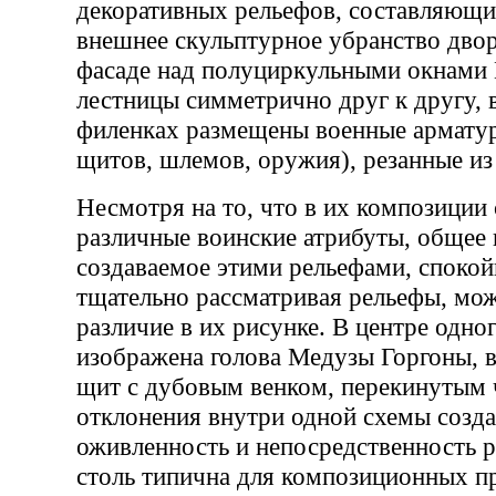
декоративных рельефов, составляющи
внешнее скульптурное убранство двор
фасаде над полуциркульными окнами
лестницы симметрично друг к другу, 
филенках размещены военные армату
щитов, шлемов, оружия), резанные из
Несмотря на то, что в их композиции
различные воинские атрибуты, общее 
создаваемое этими рельефами, спокой
тщательно рассматривая рельефы, мо
различие в их рисунке. В центре одног
изображена голова Медузы Горгоны, в
щит с дубовым венком, перекинутым ч
отклонения внутри одной схемы созд
оживленность и непосредственность р
столь типична для композиционных п