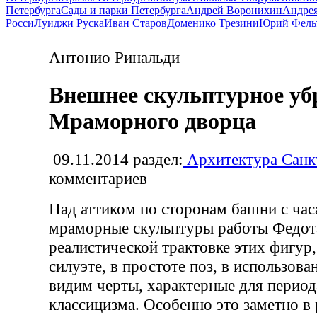
Петербурга
Сады и парки Петербурга
Андрей Воронихин
Андрея
Росси
Луиджи Руска
Иван Старов
Доменико Трезини
Юрий Фель
Антонио Ринальди
Внешнее скульптурное уб
Мраморного дворца
09.11.2014
раздел:
Архитектура Санк
комментариев
Над аттиком по сторонам башни с час
мраморные скульптуры работы Федот
реалистической трактовке этих фигур
силуэте, в простоте поз, в использов
видим черты, характерные для период
классицизма. Особенно это заметно в