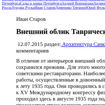
Петербурга
Сады и парки Петербурга
Андрей Воронихин
Андрея
Росси
Луиджи Руска
Иван Старов
Доменико Трезини
Юрий Фель
Иван Старов
Внешний облик Таврическ
12.07.2015
раздел:
Архитектура Санк
комментариев
В отличие от интерьеров внешний обл
сохранился прежним. Для этого много
советскими реставраторами. Наиболе
работы, осуществленные в довоенный
к лету 1935 года. Они проводились в 
к XV Международному конгрессу физ
проходил здесь в августе 1935 года по