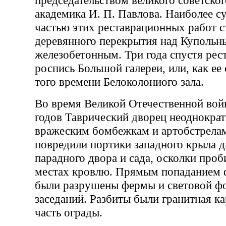
председательством великого советског
академика И. П. Павлова. Наиболее 
частью этих реставрационных работ с
деревянного перекрытия над Купольн
железобетонным. Три года спустя рес
роспись Большой галереи, или, как ее 
того времени Белоколониого зала.
Во время Великой Отечественной во
годов Таврический дворец неоднократ
вражеским бомбежкам и артобстрела
повредили портики западного крыла д
парадного двора и сада, осколки про
местах кровлю. Прямым попаданием 
были разрушены фермы и световой фо
заседаний. Разбиты были гранитная ка
часть ограды.