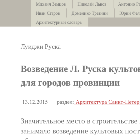
Михаил Земцов
Николай Львов
Антонио Р
Иван Старов
Доменико Трезини
Юрий Фел
Архитектурный словарь
Луиджи Руска
Возведение Л. Руска культо
для городов провинции
13.12.2015
раздел:
Архитектура Санкт-Петер
Значительное место в строительстве
занимало возведение культовых пост