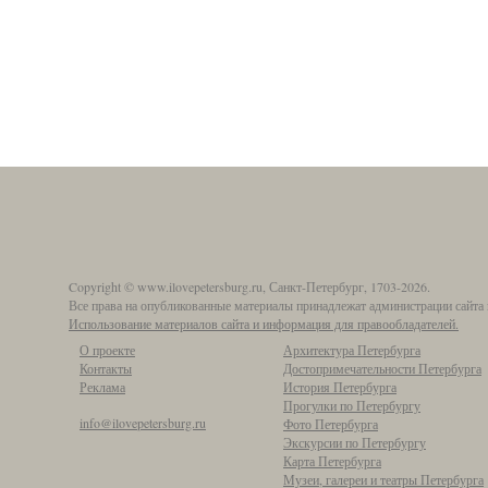
Copyright © www.ilovepetersburg.ru, Санкт-Петербург, 1703-2026.
Все права на опубликованные материалы принадлежат администрации сайта 
Использование материалов сайта и информация для правообладателей.
О проекте
Архитектура Петербурга
Контакты
Достопримечательности Петербурга
Реклама
История Петербурга
Прогулки по Петербургу
info@ilovepetersburg.ru
Фото Петербурга
Экскурсии по Петербургу
Карта Петербурга
Музеи, галереи и театры Петербурга