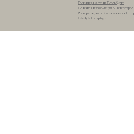
Гостиницы и отели Петербурга
Полезная информация о Петербурге
Рестораны, кафе, бары и клубы Пете
Lifestyle Петербург