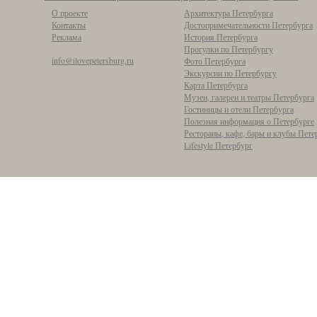
О проекте
Архитектура Петербурга
Контакты
Достопримечательности Петербурга
Реклама
История Петербурга
Прогулки по Петербургу
info@ilovepetersburg.ru
Фото Петербурга
Экскурсии по Петербургу
Карта Петербурга
Музеи, галереи и театры Петербурга
Гостиницы и отели Петербурга
Полезная информация о Петербурге
Рестораны, кафе, бары и клубы Пете
Lifestyle Петербург