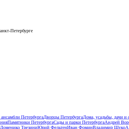
анкт-Петербурге
 ансамбли Петербурга
Дворцы Петербурга
Дома, усадьбы, дачи и
ания
Памятники Петербурга
Сады и парки Петербурга
Андрей Вор
Доменико Трезини
Юрий Фельтен
Иван Фомин
Владимир Щуко
А