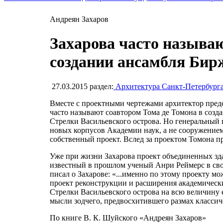
Андреян Захаров
Захарова часто называю
создании ансамбля Бир
27.03.2015
раздел:
Архитектура Санкт-Петербург
Вместе с проектными чертежами архитектор предс
часто называют соавтором Тома де Томона в соз
Стрелки Васильевского острова. Но генеральный п
новых корпусов Академии наук, а не сооружением
собственный проект. Вслед за проектом Томона п
Уже при жизни Захарова проект объединенных зд
известный в прошлом ученый Анри Реймерс в сво
писал о Захарове: «...именно по этому проекту м
проект реконструкции и расширения академическ
Стрелки Васильевского острова на всю величину 
мысли зодчего, предвосхитившего размах классич
По книге В. К. Шуйского «Андреян Захаров»