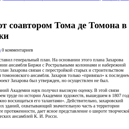
т соавтором Тома де Томона в
жи
а
0
комментариев
тавил генеральный план. На основании этого плана Захарова
дании ансамбля Биржи с Ростральными колоннами и набережной
лан Захарова связан с перестройкой старых и строительством
 томоновского ансамбля. Захаров только «привязал» к последне
роект Захарова был утвержден, но осуществлен не был.
аний Академии наук получил высокую оценку. В этой связи
ем труде по истории Академии художеств, вышедшем в 1807 год
ожно восхищаться его талантами». Действительно, захаровский
их зданий, охватывающий значительную часть а территории
ее протяженности, дает ясное представление о широте творческо
еских ансамблей К. И. Росси.