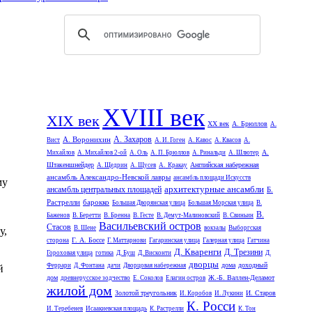
XVIII век
XIX век
XX век
А. Брюллов
А.
А. Захаров
А. Воронихин
Вист
А. И. Гоген
А. Кавос
А. Квасов
А.
А.
Михайлов
А. Михайлов 2-ой
А. Оль
А. П. Брюллов
А. Ринальди
А. Шлютер
Штакеншнейдер
Английская набережная
А. Щедрин
А. Щусев
А. Кракау
ансамбль Александро-Невской лавры
ансамбль площади Искусств
му
архитектурные ансамбли
ансамбль центральных площадей
Б.
Растрелли
барокко
Большая Дворянская улица
Большая Морская улица
В.
В.
Баженов
В. Беретти
В. Бренна
В. Гесте
В. Демут-Малиновский
В. Свиньин
Васильевский остров
Стасов
В. Шене
вокзалы
Выборгская
у,
Г. А. Боссе
сторона
Г. Маттарнови
Гагаринская улица
Галерная улица
Гатчина
Д. Кваренги
Д. Трезини
Гороховая улица
готика
Д. Буш
Д. Висконти
Д.
дворцы
дома
доходный
Феррари
Д. Фонтана
дачи
Дворцовая набережная
й
дом
Ж.-Б. Валлен-Деламот
древнерусское зодчество
Е. Соколов
Елагин остров
жилой дом
Золотой треугольник
И. Старов
И. Коробов
И. Лукини
К. Росси
И. Теребенев
Исаакиевская площадь
К. Растрелли
К. Тон