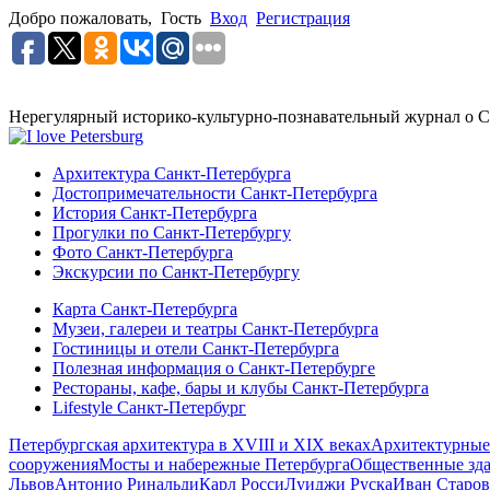
Добро пожаловать,
Гость
Вход
Регистрация
Нерегулярный историко-культурно-познавательный журнал о С
Архитектура Санкт-Петербурга
Достопримечательности Санкт-Петербурга
История Санкт-Петербурга
Прогулки по Санкт-Петербургу
Фото Санкт-Петербурга
Экскурсии по Санкт-Петербургу
Карта Санкт-Петербурга
Музеи, галереи и театры Санкт-Петербурга
Гостиницы и отели Санкт-Петербурга
Полезная информация о Санкт-Петербурге
Рестораны, кафе, бары и клубы Санкт-Петербурга
Lifestyle Санкт-Петербург
Петербургская архитектура в XVIII и XIX веках
Архитектурные
сооружения
Мосты и набережные Петербурга
Общественные зд
Львов
Антонио Ринальди
Карл Росси
Луиджи Руска
Иван Старов