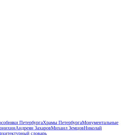
 особняки Петербурга
Храмы Петербурга
Монументальные
онихин
Андреян Захаров
Михаил Земцов
Николай
рхитектурный словарь