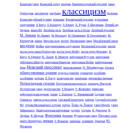
Казанская улица
Казанский собор
казармы
Каменноостровский проспект
канал
классицизм
Грибоедова
католицизм
кладбища
Коломна
культовые
Конногвардейский бульвар
конюшни
Кронверкский проспект
сооружения
Л. Руска
Летний сад
Л. Бенуа
Л. Бонштедт
Л. Кленце
Л. Шарлемань
Лидваль
линии ВО
Литейная часть
Литейная часть и Пески
Литейный проспект
М. Земцов
М.
М. Лялевич
М. Месмахер
М. Овсянников
М. Перетяткович
Расторгуев
манеж
Марсово поле
мечеть
Миллионная улица
Михайловский замок
модерн
Мойка
мосты
монументальные сооружения
Московский проспект
мосты через канал Грибоедова
мосты через Мойку
мосты через Фонтанку
Н.
Н. Львов
Бенуа
Н. Ефимов
Н. Микетти
набережная Кутузова
набережная
набережные
Лейтенанта Шмидта
набережная Макарова
набережная Мойки
Невский проспект
О. Монферран
неоклассицизм
Нева
обелиск
общественные здания
особняк
ограды и решетки
оранжерея
особняки
острова
петровское барокко
П. Клодт
палладианство
памятники
Петроградская сторона
площадь Искусств
Петропавловская крепость
ренессанс
Почтамтская улица
протестанство
Р. Мельцер
Р. Желязевич
С. Чевакинский
реформаторская церковь
рынки
С. Пименов
Садовая улица
соборы
Сенная пл.
скверы сады и парки
Смольный монастырь
Средний проспект
Тома де Томон
ВО
стрелка Васильевского острова
театры
улица Марата
улица
Чайковского
Университетская набережная
усадьба
усадьбы
Ф. Демерцов
Ф.
Фонтанка
Царское село
Лидваль
Ф. Шедрин
фонтаны
Фурштадская улица
церкви
Ю.
центр Петербурга
эллинизм
Э. Фальконе
эклектика
Эрмитаж
Фельтен