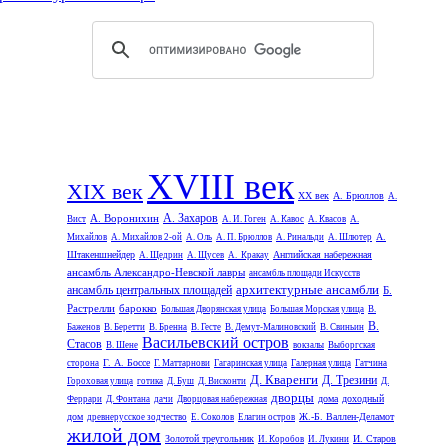
XVIII век
XIX век
XX век
А. Брюллов
А.
А. Захаров
А. Воронихин
Вист
А. И. Гоген
А. Кавос
А. Квасов
А.
А.
Михайлов
А. Михайлов 2-ой
А. Оль
А. П. Брюллов
А. Ринальди
А. Шлютер
Штакеншнейдер
Английская набережная
А. Щедрин
А. Щусев
А. Кракау
ансамбль Александро-Невской лавры
ансамбль площади Искусств
архитектурные ансамбли
ансамбль центральных площадей
Б.
Растрелли
барокко
Большая Дворянская улица
Большая Морская улица
В.
В.
Баженов
В. Беретти
В. Бренна
В. Гесте
В. Демут-Малиновский
В. Свиньин
Васильевский остров
Стасов
В. Шене
вокзалы
Выборгская
Г. А. Боссе
сторона
Г. Маттарнови
Гагаринская улица
Галерная улица
Гатчина
Д. Кваренги
Д. Трезини
Гороховая улица
готика
Д. Буш
Д. Висконти
Д.
дворцы
дома
доходный
Феррари
Д. Фонтана
дачи
Дворцовая набережная
дом
Ж.-Б. Валлен-Деламот
древнерусское зодчество
Е. Соколов
Елагин остров
жилой дом
Золотой треугольник
И. Старов
И. Коробов
И. Лукини