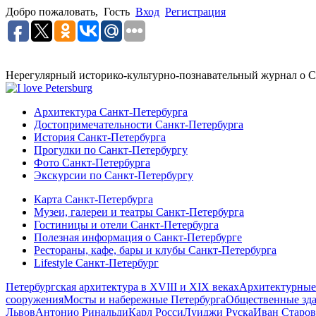
Добро пожаловать,
Гость
Вход
Регистрация
Нерегулярный историко-культурно-познавательный журнал о С
Архитектура Санкт-Петербурга
Достопримечательности Санкт-Петербурга
История Санкт-Петербурга
Прогулки по Санкт-Петербургу
Фото Санкт-Петербурга
Экскурсии по Санкт-Петербургу
Карта Санкт-Петербурга
Музеи, галереи и театры Санкт-Петербурга
Гостиницы и отели Санкт-Петербурга
Полезная информация о Санкт-Петербурге
Рестораны, кафе, бары и клубы Санкт-Петербурга
Lifestyle Санкт-Петербург
Петербургская архитектура в XVIII и XIX веках
Архитектурные
сооружения
Мосты и набережные Петербурга
Общественные зд
Львов
Антонио Ринальди
Карл Росси
Луиджи Руска
Иван Старов