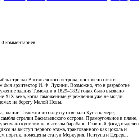
а
0
комментариев
бль стрелки Васильевского острова, построено почти
м был архитектор И. Ф. Лукини. Возможно, что в разработке
оружение здания Таможни в 1829–1832 годах было вызвано
не XIX века, когда таможенные учреждения уже не могли
домах на берегу Малой Невы.
а, здание Таможни по силуэту отвечало Кунсткамере,
амбля стрелки Васильевского острова. Прямоугольное в плане,
увенчано куполом на высоком барабане. Главный фасад выделен
хся на выступ первого этажа, трактованного как цоколь и
ем портик, помещены статуи Меркурия, Нептуна и Цереры,