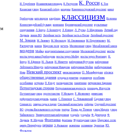
К. Росси
И. Теребенев
Исаакиевская площадь
К. Растрелли
К. Тон
Казанская улица
Казанский собор
казармы
Каменноостровский проспект
канал
классицизм
Грибоедова
католицизм
кладбища
Коломна
культовые
Конногвардейский бульвар
конюшни
Кронверкский проспект
ым
сооружения
Л. Руска
Летний сад
Л. Бенуа
Л. Бонштедт
Л. Кленце
Л. Шарлемань
Лидваль
линии ВО
Литейная часть
Литейная часть и Пески
Литейный проспект
М. Земцов
М.
М. Лялевич
М. Месмахер
М. Овсянников
М. Перетяткович
Расторгуев
манеж
Марсово поле
мечеть
Миллионная улица
Михайловский замок
модерн
Мойка
мосты
монументальные сооружения
Московский проспект
мосты через канал Грибоедова
мосты через Мойку
мосты через Фонтанку
Н.
Н. Львов
Бенуа
Н. Ефимов
Н. Микетти
набережная Кутузова
набережная
набережные
Лейтенанта Шмидта
набережная Макарова
набережная Мойки
Невский проспект
О. Монферран
неоклассицизм
Нева
обелиск
общественные здания
особняк
ограды и решетки
оранжерея
особняки
острова
петровское барокко
П. Клодт
палладианство
памятники
Петроградская сторона
площадь Искусств
Петропавловская крепость
ренессанс
Почтамтская улица
протестанство
Р. Мельцер
Р. Желязевич
С. Чевакинский
реформаторская церковь
рынки
С. Пименов
Садовая улица
соборы
Сенная пл.
скверы сады и парки
Смольный монастырь
Средний проспект
Тома де Томон
ВО
стрелка Васильевского острова
театры
улица Марата
улица
Чайковского
Университетская набережная
усадьба
усадьбы
Ф. Демерцов
Ф.
Фонтанка
Царское село
Лидваль
Ф. Шедрин
фонтаны
Фурштадская улица
церкви
Ю.
центр Петербурга
эллинизм
Э. Фальконе
эклектика
Эрмитаж
Фельтен