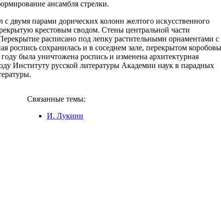
ормирование ансамбля стрелки.
л с двумя парами дорических колонн желтого искусственного
рекрытую крестовым сводом. Стены центральной части
 Перекрытие расписано под лепку растительными орнаментами с
я роспись сохранилась и в соседнем зале, перекрытом коробов
 году была уничтожена роспись и изменена архитектурная
году Институту русской литературы Академии наук в парадных
тературы.
Связанные темы:
И. Лукини