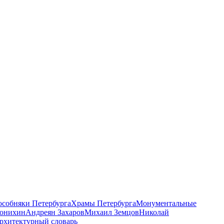
 особняки Петербурга
Храмы Петербурга
Монументальные
онихин
Андреян Захаров
Михаил Земцов
Николай
рхитектурный словарь