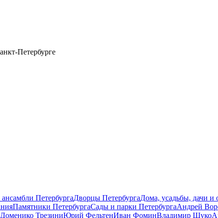
анкт-Петербурге
 ансамбли Петербурга
Дворцы Петербурга
Дома, усадьбы, дачи и
ания
Памятники Петербурга
Сады и парки Петербурга
Андрей Вор
Доменико Трезини
Юрий Фельтен
Иван Фомин
Владимир Щуко
А