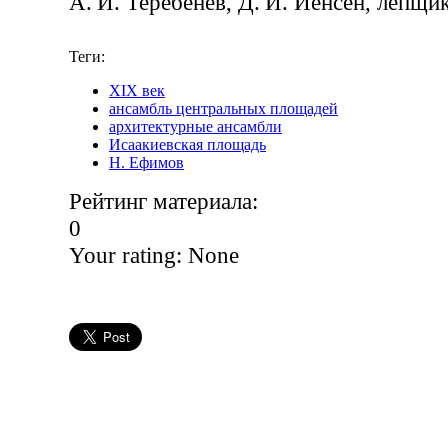
А. И. Теребенев, Д. И. Иенсен, лепщи
Теги:
XIX век
ансамбль центральных площадей
архитектурные ансамбли
Исаакиевская площадь
Н. Ефимов
Рейтинг материала:
0
Your rating:
None