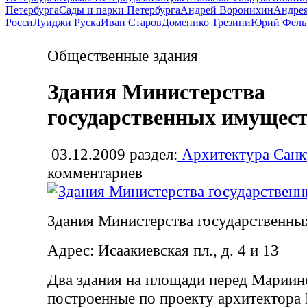
Петербурга
Сады и парки Петербурга
Андрей Воронихин
Андрея
Росси
Луиджи Руска
Иван Старов
Доменико Трезини
Юрий Фель
Общественные здания
Здания Министерства
государственных имущес
03.12.2009
раздел:
Архитектура Санк
комментариев
Здания Министерства государственн
Адрес: Исаакиевская пл., д. 4 и 13
Два здания на площади перед Мариин
построенные по проекту архитектора 