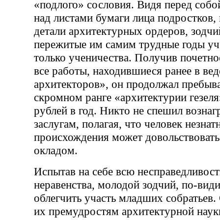
«подлого» сословия. Видя перед соб
над листами бумаги лица подростков
детали архитектурных ордеров, зодчи
пережитые им самим трудные годы уче
только ученичества. Получив почетно
все работы, находившиеся ранее в ве
архитекторов», он продолжал пребыва
скромном ранге «архитектурии гезеля
рублей в год. Никто не спешил вознаг
заслугам, полагая, что человек незнат
происхождения может довольствоват
окладом.
Испытав на себе всю несправедливост
неравенства, молодой зодчий, по-вид
облегчить участь младших собратьев.
их премудростям архитектурной наук