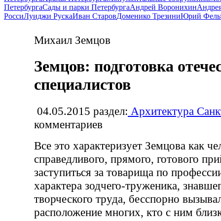
Петербурга
Сады и парки Петербурга
Андрей Воронихин
Андрея
Росси
Луиджи Руска
Иван Старов
Доменико Трезини
Юрий Фель
Михаил Земцов
Земцов: подготовка отеч
специалистов
04.05.2015
раздел:
Архитектура Санк
комментариев
Все это характеризует Земцова как че
справедливого, прямого, готового пр
заступиться за товарища по професси
характера зодчего-труженика, знавше
творческого труда, бесспорно вызыва
расположение многих, кто с ним близк