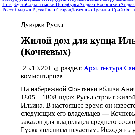
Петербурга
Сады и парки Петербурга
Андрей Воронихин
Андрея
Росси
Луиджи Руска
Иван Старов
Доменико Трезини
Юрий Фель
Луиджи Руска
Жилой дом для купца Ил
(Кочневых)
25.10.2015
раздел:
Архитектура Сан
комментариев
На набережной Фонтанки вблизи Анич
1805—1808 годах Руска строит жилой
Ильина. В настоящее время он извест
следующих его владельцев — Кочнев
заказов для владельцев среднего сосл
Руска явлением нечастым. Исходя из 