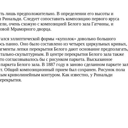
ть лишь предположительно. В определении его высоты и
ы Ринальди. Следует сопоставить композицию первого яруса
ли, очень схожую с композицией Белого зала Гатчины, и
ловой Мраморного дворца.
гался эллиптической формы «куполок» довольно большого
сь панно. Оно было составлено из четырех циркульных кривых,
гменты лепки перекрытия Белого дают основание предполагать
нтально-скульптурным. В центре перекрытия Белого зала также
что согласовывалось бы с рисунком паркета. Высказанное
ркета Белого зала. В 1887 году в заново сделанном паркете за
рит. Общий композиционный прием был сохранен. Рисунок пола
иным криволинейным контуром. Как известно, у Ринальди
перекрытия.