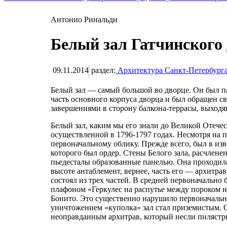
Антонио Ринальди
Белый зал Гатчинского
09.11.2014
раздел:
Архитектура Санкт-Петербург
Белый зал — самый большой во дворце. Он был п
часть основного корпуса дворца и был обращен 
завершениями в сторону балкона-террасы, выходя
Белый зал, каким мы его знали до Великой Отече
осуществленной в 1796-1797 годах. Несмотря на п
первоначальному облику. Прежде всего, был в из
которого был ордер. Стены Белого зала, расчлен
пьедесталы образованные панелью. Она проходил
высоте антаблемент, вернее, часть его — архитра
состоял из трех частей. В средней первоначальн
плафоном «Геркулес на распутье между пороком 
Бонито. Это существенно нарушило первоначаль
уничтожением «куполка» зал стал приземистым. 
неоправданным архитрав, который несли пилястр