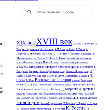
XVIII век
XIX век
ую
XX век
А. Брюллов
А.
А. Захаров
А. Воронихин
Вист
А. И. Гоген
А. Кавос
А. Квасов
А.
А.
Михайлов
А. Михайлов 2-ой
А. Оль
А. П. Брюллов
А. Ринальди
А. Шлютер
Штакеншнейдер
Английская набережная
А. Щедрин
А. Щусев
А. Кракау
ансамбль Александро-Невской лавры
ансамбль площади Искусств
го
архитектурные ансамбли
ансамбль центральных площадей
Б.
Растрелли
барокко
Большая Дворянская улица
Большая Морская улица
В.
на
В.
Баженов
В. Беретти
В. Бренна
В. Гесте
В. Демут-Малиновский
В. Свиньин
Васильевский остров
Стасов
В. Шене
вокзалы
Выборгская
Г. А. Боссе
сторона
Г. Маттарнови
Гагаринская улица
Галерная улица
Гатчина
м
Д. Кваренги
Д. Трезини
Гороховая улица
готика
Д. Буш
Д. Висконти
Д.
пе
дворцы
дома
доходный
Феррари
Д. Фонтана
дачи
Дворцовая набережная
дом
Ж.-Б. Валлен-Деламот
древнерусское зодчество
Е. Соколов
Елагин остров
жилой дом
Золотой треугольник
И. Старов
И. Коробов
И. Лукини
К. Росси
И. Теребенев
Исаакиевская площадь
К. Растрелли
К. Тон