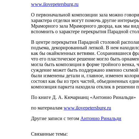
www.ilovepetersburg.ru
О первоначальной композиции зала можно говори
характера отделки могут помочь другие интерьер
Мраморного зала Мраморного дворца, как мы виде
вспомнить о характере перекрытия Парадной сто
В центре перекрытия Парадной столовой распола
подъема, декорированный лепкой. В нем находило
как бы окаймленных ветвями. Сохранившиеся фра
что его пластическое решение могло быть орнаме
могла быть композиция в форме тройного венка, 
суждение может быть поддержано именно схемой па
были изменены детали и, главное, изменен коло
состоял как бы из трех частей, объединенных ед
композиция паркета находила отклик в решении 
По книге Д. А. Кючарианц «Антонио Ринальди»
по материалам
www.ilovepetersburg.ru
Другие записи с тегом
Антонио Ринальди
Связанные темы: