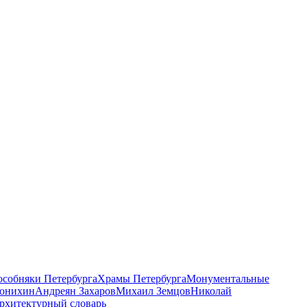
 особняки Петербурга
Храмы Петербурга
Монументальные
онихин
Андреян Захаров
Михаил Земцов
Николай
рхитектурный словарь