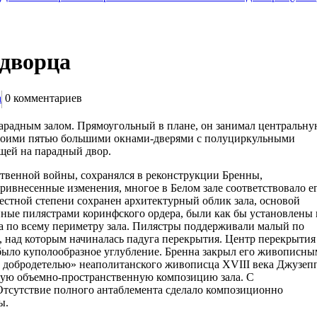
 дворца
а
0
комментариев
арадным залом. Прямоугольный в плане, он занимал центральн
своими пятью большими окнами-дверями с полуциркульными
щей на парадный двор.
ственной войны, сохранялся в реконструкции Бренны,
ривнесенные изменения, многое в Белом зале соответствовало е
вестной степени сохранен архитектурный облик зала, основой
енные пилястрами коринфского ордера, были как бы установлены 
а по всему периметру зала. Пилястры поддерживали малый по
в, над которым начиналась падуга перекрытия. Центр перекрытия
о было куполообразное углубление. Бренна закрыл его живописны
и добродетелью» неаполитанского живописца XVIII века Джузеп
ную объемно-пространственную композицию зала. С
Отсутствие полного антаблемента сделало композиционно
ы.