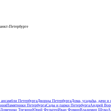
анкт-Петербурге
 ансамбли Петербурга
Дворцы Петербурга
Дома, усадьбы, дачи и
ания
Памятники Петербурга
Сады и парки Петербурга
Андрей Вор
Доменико Трезини
Юрий Фельтен
Иван Фомин
Владимир Щуко
А