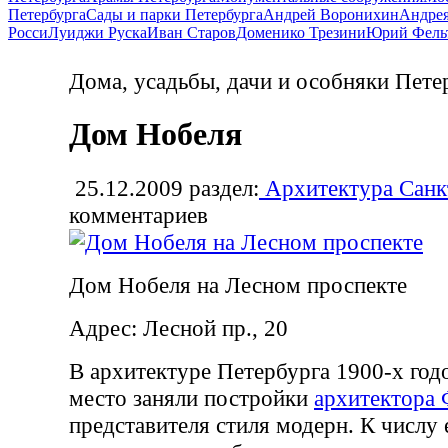
Петербурга
Сады и парки Петербурга
Андрей Воронихин
Андрея
Росси
Луиджи Руска
Иван Старов
Доменико Трезини
Юрий Фель
Дома, усадьбы, дачи и особняки Пете
Дом Нобеля
25.12.2009
раздел:
Архитектура Санк
комментариев
Дом Нобеля на Лесном проспекте
Адрес: Лесной пр., 20
В архитектуре Петербурга 1900-х год
место заняли постройки
архитектора 
представителя стиля модерн. К числу 