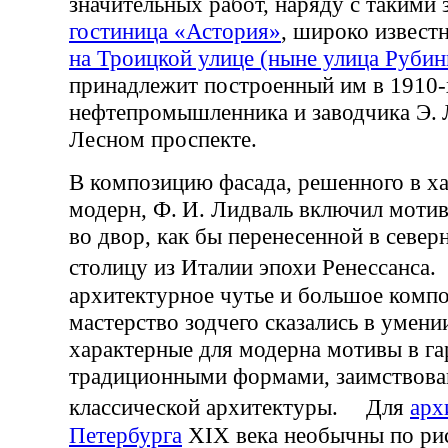
значительных работ, наряду с такими 
гостиница «Астория»
, широко извес
на Троицкой улице (ныне улица Руби
принадлежит построенный им в 1910-
нефтепромышленника и заводчика Э. 
Лесном проспекте.
В композицию фасада, решенного в ха
модерн, Ф. И. Лидваль включил мотив
во двор, как бы перенесенной в севе
столицу из Италии эпохи Ренессанса
архитектурное чутье и большое комп
мастерство зодчего сказались в умени
характерные для модерна мотивы в г
традиционными формами, заимствова
классической архитектуры. Для
арх
Петербурга
XIX века необычны по ри