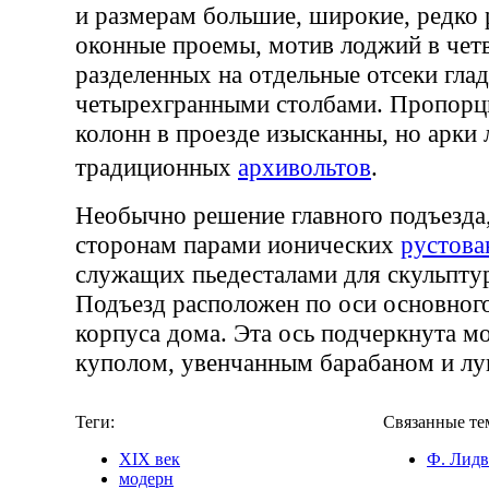
и размерам большие, широкие, редко 
оконные проемы, мотив лоджий в чет
разделенных на отдельные отсеки гла
четырехгранными столбами. Пропорц
колонн в проезде изысканны, но арки
традиционных
архивольтов
.
Необычно решение главного подъезда
сторонам парами ионических
рустов
служащих пьедесталами для скульпту
Подъезд расположен по оси основног
корпуса дома. Эта ось подчеркнута м
куполом, увенчанным барабаном и лу
Теги:
Связанные те
XIX век
Ф. Лидв
модерн