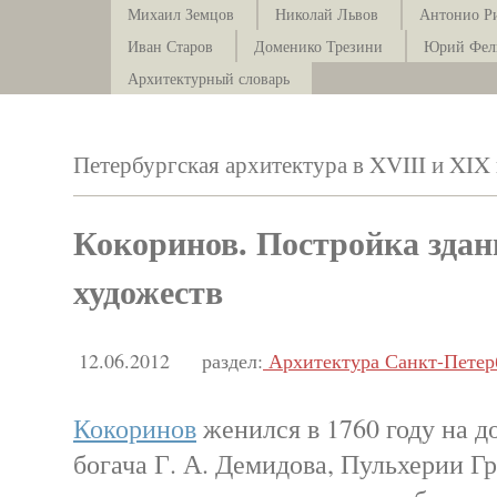
Михаил Земцов
Николай Львов
Антонио Р
Иван Старов
Доменико Трезини
Юрий Фел
Архитектурный словарь
Петербургская архитектура в XVIII и XIX
Кокоринов. Постройка зда
художеств
12.06.2012
раздел:
Архитектура Санкт-Петер
Кокоринов
женился в 1760 году на д
богача Г. А. Демидова, Пульхерии Г