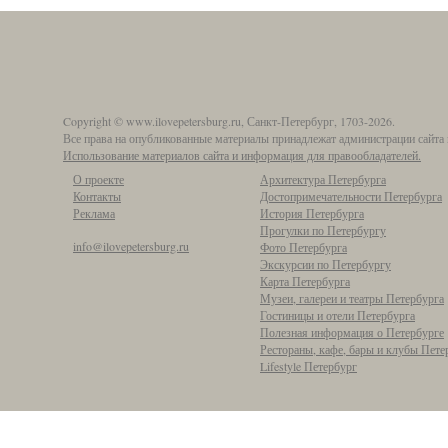
Copyright © www.ilovepetersburg.ru, Санкт-Петербург, 1703-2026.
Все права на опубликованные материалы принадлежат администрации сайта 
Использование материалов сайта и информация для правообладателей.
О проекте
Архитектура Петербурга
Контакты
Достопримечательности Петербурга
Реклама
История Петербурга
Прогулки по Петербургу
info@ilovepetersburg.ru
Фото Петербурга
Экскурсии по Петербургу
Карта Петербурга
Музеи, галереи и театры Петербурга
Гостиницы и отели Петербурга
Полезная информация о Петербурге
Рестораны, кафе, бары и клубы Пете
Lifestyle Петербург