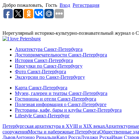
Добро пожаловать,
Гость
Вход
Регистрация
Нерегулярный историко-культурно-познавательный журнал о С
Архитектура Санкт-Петербурга
Достопримечательности Санкт-Петербурга
История Санкт-Петербурга
Прогулки по Санкт-Петербургу
Фото Санкт-Петербурга
Экскурсии по Санкт-Петербургу
Карта Санкт-Петербурга
Музеи, галереи и театры Санкт-Петербурга
Гостиницы и отели Санкт-Петербурга
Полезная информация о Санкт-Петербурге
Рестораны, кафе, бары и клубы Санкт-Петербурга
Lifestyle Санкт-Петербург
Петербургская архитектура в XVIII и XIX веках
Архитектурные
сооружения
Мосты и набережные Петербурга
Общественные зд
Львов
Антонио Ринальди
Карл Росси
Луиджи Руска
Иван Старов