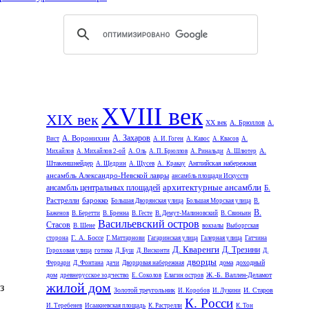
XVIII век
XIX век
XX век
А. Брюллов
А.
А. Захаров
А. Воронихин
Вист
А. И. Гоген
А. Кавос
А. Квасов
А.
А.
Михайлов
А. Михайлов 2-ой
А. Оль
А. П. Брюллов
А. Ринальди
А. Шлютер
Штакеншнейдер
Английская набережная
А. Щедрин
А. Щусев
А. Кракау
ансамбль Александро-Невской лавры
ансамбль площади Искусств
архитектурные ансамбли
ансамбль центральных площадей
Б.
Растрелли
барокко
Большая Дворянская улица
Большая Морская улица
В.
В.
Баженов
В. Беретти
В. Бренна
В. Гесте
В. Демут-Малиновский
В. Свиньин
Васильевский остров
Стасов
В. Шене
вокзалы
Выборгская
Г. А. Боссе
сторона
Г. Маттарнови
Гагаринская улица
Галерная улица
Гатчина
Д. Кваренги
Д. Трезини
Гороховая улица
готика
Д. Буш
Д. Висконти
Д.
дворцы
дома
доходный
Феррари
Д. Фонтана
дачи
Дворцовая набережная
дом
Ж.-Б. Валлен-Деламот
древнерусское зодчество
Е. Соколов
Елагин остров
жилой дом
з
Золотой треугольник
И. Старов
И. Коробов
И. Лукини
К. Росси
И. Теребенев
Исаакиевская площадь
К. Растрелли
К. Тон