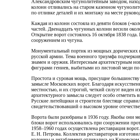
Александровским чугунолитейным заводом, нахо
колонн отливались на старом казенном чугунолит
по отливке деталей и их монтажу на месте руков
Каждая из колонн состояла из девяти блоков («ко
частей. Двенадцать чугунных колонн весили около
Открытие ворот состоялось 16 октября 1838 года
сооружением из чугуна.
Монументальный портик из мощных дорических к
русской армии. Тема военного триумфа подчерки
знамен и оружия. Интересным архитектурным нов
фигурами гениев, выбитыми из листовой меди по
Простота и суровая мощь, присущие большинству 
замысле Московских ворот. Благодаря искусств
местностью, и их строгий, четкий силуэт виден 
архитектурного замысла следует особо отметить 
Русские литейщики и строители блестяще справил
свидетельствовавший о высоком уровне отечестве
Ворота были разобраны в 1936 году. Якобы они м
блоки ворот использовались при сооружении про
1958–1960 годах осуществлена реставрация ворот.
Е. Н. Петрова. Коллектив реставраторов изготов
колонны и антаблемент отливались на Кировском 