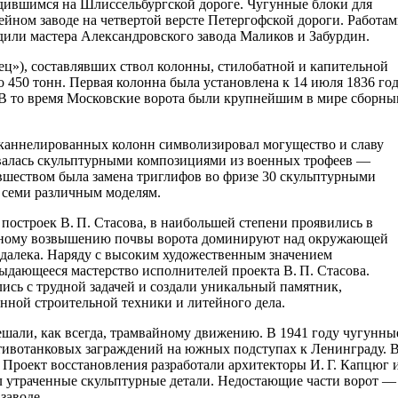
дившимся на Шлиссельбургской дороге. Чугунные блоки для
ейном заводе на четвертой версте Петергофской дороги. Работа
одили мастера Александровского завода Маликов и Забурдин.
лец»), составлявших ствол колонны, стилобатной и капительной
 450 тонн. Первая колонна была установлена к 14 июля 1836 год
. В то время Московские ворота были крупнейшим в мире сборн
аннелированных колонн символизировал могущество и славу
валась скульптурными композициями из военных трофеев —
шеством была замена триглифов во фризе 30 скульптурными
 семи различным моделям.
построек В. П. Стасова, в наибольшей степени проявились в
енному возвышению почвы ворота доминируют над окружающей
издалека. Наряду с высоким художественным значением
выдающееся мастерство исполнителей проекта В. П. Стасова.
ись с трудной задачей и создали уникальный памятник,
нной строительной техники и литейного дела.
ешали, как всегда, трамвайному движению. В 1941 году чугунны
тивотанковых заграждений на южных подступах к Ленинграду. 
 Проект восстановления разработали архитекторы И. Г. Капцюг 
ил утраченные скульптурные детали. Недостающие части ворот —
заводе.