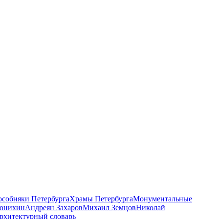
 особняки Петербурга
Храмы Петербурга
Монументальные
онихин
Андреян Захаров
Михаил Земцов
Николай
рхитектурный словарь