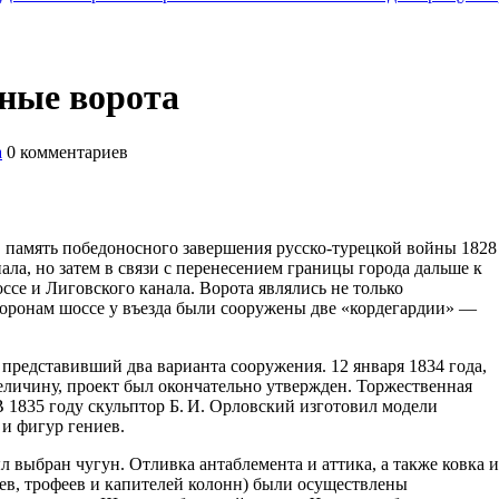
ные ворота
а
0
комментариев
 память победоносного завершения русско-турецкой войны 1828
ала, но затем в связи с перенесением границы города дальше к
се и Лиговского канала. Ворота являлись не только
торонам шоссе у въезда были сооружены две «кордегардии» —
, представивший два варианта сооружения. 12 января 1834 года,
величину, проект был окончательно утвержден. Торжественная
 В 1835 году скульптор Б. И. Орловский изготовил модели
и фигур гениев.
 выбран чугун. Отливка антаблемента и аттика, а также ковка и
ев, трофеев и капителей колонн) были осуществлены