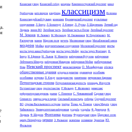
Казанская улица
Казанский собор
казармы
Каменноостровский проспект
канал
ми
классицизм
Грибоедова
католицизм
кладбища
Коломна
культовые
Конногвардейский бульвар
конюшни
Кронверкский проспект
сооружения
Л. Руска
Летний сад
Л. Бенуа
Л. Бонштедт
Л. Кленце
Л. Шарлемань
а.
Лидваль
линии ВО
Литейная часть
Литейная часть и Пески
Литейный проспект
ым
М. Земцов
М.
М. Лялевич
М. Месмахер
М. Овсянников
М. Перетяткович
Расторгуев
манеж
Марсово поле
мечеть
Миллионная улица
Михайловский замок
модерн
Мойка
мосты
монументальные сооружения
Московский проспект
мосты через канал Грибоедова
мосты через Мойку
мосты через Фонтанку
Н.
Н. Львов
Бенуа
Н. Ефимов
Н. Микетти
набережная Кутузова
набережная
набережные
Лейтенанта Шмидта
набережная Макарова
набережная Мойки
Невский проспект
О. Монферран
неоклассицизм
Нева
обелиск
общественные здания
особняк
ограды и решетки
оранжерея
особняки
острова
петровское барокко
П. Клодт
палладианство
памятники
Петроградская сторона
площадь Искусств
Петропавловская крепость
ренессанс
Почтамтская улица
протестанство
Р. Мельцер
Р. Желязевич
С. Чевакинский
реформаторская церковь
рынки
С. Пименов
Садовая улица
соборы
Сенная пл.
скверы сады и парки
Смольный монастырь
Средний проспект
Тома де Томон
ВО
стрелка Васильевского острова
театры
улица Марата
улица
е
Чайковского
Университетская набережная
усадьба
усадьбы
Ф. Демерцов
Ф.
Фонтанка
Царское село
В
Лидваль
Ф. Шедрин
фонтаны
Фурштадская улица
церкви
Ю.
и
центр Петербурга
эллинизм
Э. Фальконе
эклектика
Эрмитаж
Фельтен