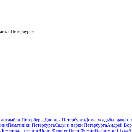
анкт-Петербурге
 ансамбли Петербурга
Дворцы Петербурга
Дома, усадьбы, дачи и
ания
Памятники Петербурга
Сады и парки Петербурга
Андрей Вор
Доменико Трезини
Юрий Фельтен
Иван Фомин
Владимир Щуко
А