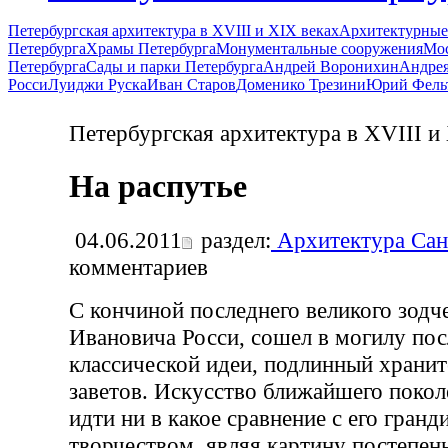
Петербургская архитектура в XVIII и XIX веках
Архитектурные
Петербурга
Храмы Петербурга
Монументальные сооружения
Мос
Петербурга
Сады и парки Петербурга
Андрей Воронихин
Андрея
Росси
Луиджи Руска
Иван Старов
Доменико Трезини
Юрий Фель
Петербургская архитектура в XVIII и
На распутье
04.06.2011
раздел:
Архитектура Сан
комментариев
С кончиной последнего великого зодч
Ивановича Росси, сошел в могилу по
классической идеи, подлинный храни
заветов. Искусство ближайшего покол
идти ни в какое сравнение с его гран
творчеством, являя картину постепен