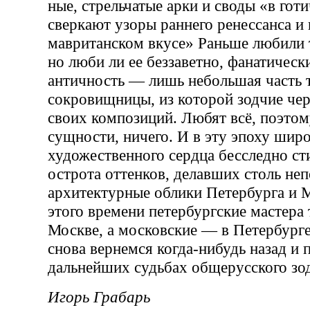
ные, стрельчатые арки и своды «в гот
сверкают узоры раннего ренессанса и 
мавританском вкусе» Раньше любили 
но люби ли ее беззаветно, фанатически
античность — лишь небольшая часть 
сокровищницы, из которой зодчие че
своих композиций. Любят всё, поэтому
сущности, ничего. И в эту эпоху шир
художественного сердца бесследно ст
острота оттенков, делавших столь не
архитектурные облики Петербурга и 
этого времени петербургские мастера 
Москве, а московские — в Петербург
снова вернемся когда-нибудь назад и 
дальнейших судьбах общерусского зод
Игорь Грабарь