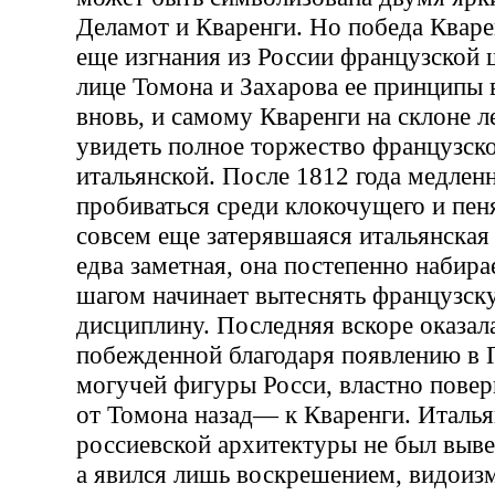
Деламот и Кваренги. Но победа Кваре
еще изгнания из России французской 
лице Томона и Захарова ее принципы
вновь, и самому Кваренги на склоне 
увидеть полное торжество французск
итальянской. После 1812 года медлен
пробиваться среди клокочущего и пен
совсем еще затерявшаяся итальянская 
едва заметная, она постепенно набирае
шагом начинает вытеснять французс
дисциплину. Последняя вскоре оказал
побежденной благодаря появлению в 
могучей фигуры Росси, властно повер
от Томона назад— к Кваренги. Италья
россиевской архитектуры не был выве
а явился лишь воскрешением, видоиз