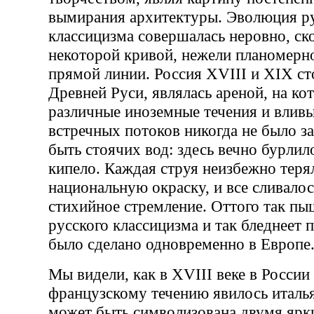
вымирания архитектуры. Эволюция р
классицизма совершалась неровно, ск
некоторой кривой, нежели планомерн
прямой линии. Россия XVIII и XIX ст
Древней Руси, являлась ареной, на ко
различные иноземные течения и влив
встречных потоков никогда не было за
быть стоячих вод: здесь вечно бурлил
кипело. Каждая струя неизбежно теря
национальную окраску, и все сливало
стихийное стремление. Оттого так пы
русского классицизма и так бледнеет п
было сделано одновременно в Европе
Мы видели, как в XVIII веке в России
французскому течению явилось италья
может быть символизована двумя яр