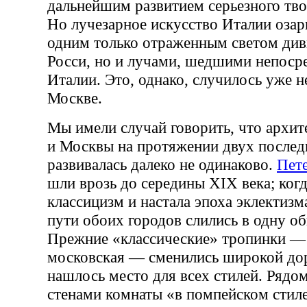
дальнейшим развитием серьезного тво
Но лучезарное искусство Италии озар
одним только отраженным светом див
Росси, но и лучами, шедшими непоср
Италии. Это, однако, случилось уже не
Москве.
Мы имели случай говорить, что архит
и Москвы на протяжении двух послед
развивалась далеко не одинаково.
Пет
шли врозь до середины XIX века; ког
классицизм и настала эпоха эклектизм
пути обоих городов слились в одну о
Прежние «классические» тропинки — 
московская — сменились широкой дор
нашлось место для всех стилей. Рядо
стенами комнаты «в помпейском стиле