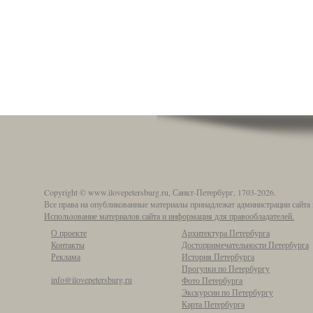
Copyright © www.ilovepetersburg.ru, Санкт-Петербург, 1703-2026.
Все права на опубликованные материалы принадлежат администрации сайта 
Использование материалов сайта и информация для правообладателей.
О проекте
Архитектура Петербурга
Контакты
Достопримечательности Петербурга
Реклама
История Петербурга
Прогулки по Петербургу
info@ilovepetersburg.ru
Фото Петербурга
Экскурсии по Петербургу
Карта Петербурга