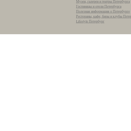
Музеи, галереи и театры Петербурга
Гостиницы и отели Петербурга
Полезная информация о Петербурге
Рестораны, кафе, бары и клубы Пете
Lifestyle Петербург