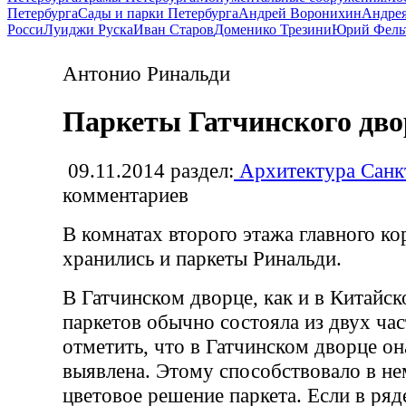
Петербурга
Сады и парки Петербурга
Андрей Воронихин
Андрея
Росси
Луиджи Руска
Иван Старов
Доменико Трезини
Юрий Фель
Антонио Ринальди
Паркеты Гатчинского дво
09.11.2014
раздел:
Архитектура Санк
комментариев
В комнатах второго этажа главного ко
хранились и паркеты Ринальди.
В Гатчинском дворце, как и в Китайс
паркетов обычно состояла из двух час
отметить, что в Гатчинском дворце он
выявлена. Этому способствовало в не
цветовое решение паркета. Если в ряд