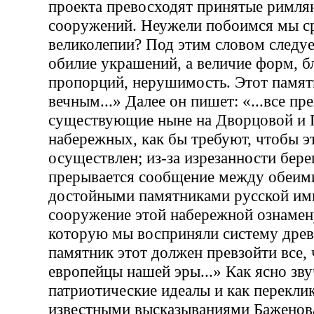
проекта превосходят принятые римля
сооружений. Неужели побоимся мы ср
великолепии? Под этим словом следуе
обилие украшений, а величие форм, б
пропорций, нерушимость. Этот памят
вечным...» Далее он пишет: «...все пр
существующие ныне на Дворцовой и 
набережных, как бы требуют, чтобы э
осуществлен; из-за изрезанности бер
прерывается сообщение между обеи
достойными памятниками русской им
сооружение этой набережной ознамену
которую мы восприняли систему древ
памятник этот должен превзойти все, 
европейцы нашей эры...» Как ясно зву
патриотические идеалы и как перекли
известными высказываниями Баженова