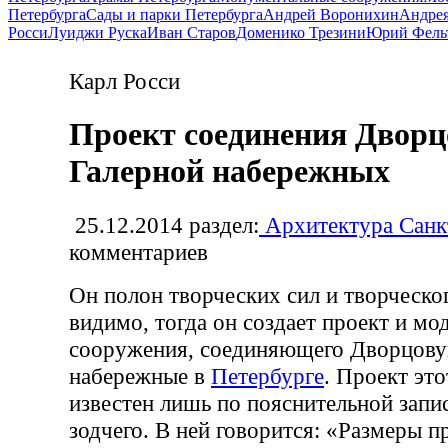
Петербурга
Сады и парки Петербурга
Андрей Воронихин
Андрея
Росси
Луиджи Руска
Иван Старов
Доменико Трезини
Юрий Фель
Карл Росси
Проект соединения Дворц
Галерной набережных
25.12.2014
раздел:
Архитектура Санк
комментариев
Он полон творческих сил и творческо
видимо, тогда он создает проект и м
сооружения, соединяющего Дворцову
набережные в
Петербурге
. Проект это
известен лишь по пояснительной запис
зодчего. В ней говорится: «Размеры 