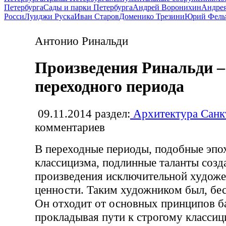
Петербурга
Сады и парки Петербурга
Андрей Воронихин
Андрея
Росси
Луиджи Руска
Иван Старов
Доменико Трезини
Юрий Фель
Антонио Ринальди
Произведения Ринальди –
переходного периода
09.11.2014
раздел:
Архитектура Санк
комментариев
В переходные периоды, подобные эпох
классицизма, подлинные таланты созд
произведения исключительной худож
ценности. Таким художником был, бес
Он отходит от основных принципов ба
прокладывая пути к строгому классиц