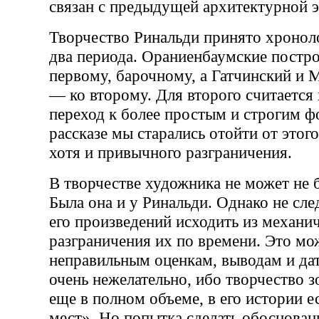
связан с предыдущей архитектурной э
Творчество Ринальди принято хроноло
два периода. Ораниенбаумские постро
первому, барочному, а Гатчинский и
— ко второму. Для второго считается
переход к более простым и строгим 
рассказе мы старались отойти от этог
хотя и привычного разграничения.
В творчестве художника не может не 
Была она и у Ринальди. Однако не сле
его произведений исходить из механи
разграничения их по времени. Это мо
неправильным оценкам, выводам и дат
очень нежелательно, ибо творчество з
еще в полном объеме, в его истории е
мест». Но попытка сделать обоснован