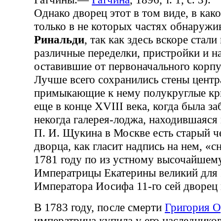
Однако дворец этот в том виде, в как
только в не которых частях обнаружи
Ринальди
, так как здесь вскоре стал
различные переделки, пристройки и н
оставившие от первоначального корпу
Лучше всего сохранились стены центр
примыкающие к нему полукруглые кр
еще в конце XVIII века, когда была з
некогда галерея-лоджа, находившаяся 
П. И. Щукина в Москве есть старый ч
дворца, как гласит надпись на нем, «с
1781 году по из устному высочайшем
Императрицы Екатерины великий для
Императора Иосифа 11-го сей дворец
В 1783 году, после смерти
Григория О
императрица купила у его наследников