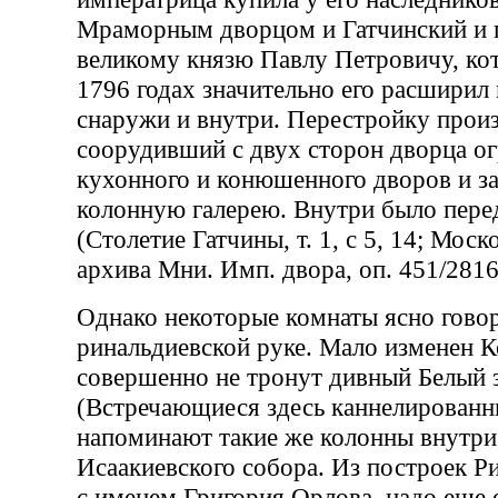
Мраморным дворцом и Гатчинский и 
великому князю Павлу Петровичу, к
1796 годах значительно его расширил
снаружи и внутри. Перестройку произ
соорудивший с двух сторон дворца о
кухонного и конюшенного дворов и з
колонную галерею. Внутри было перед
(Столетие Гатчины, т. 1, с 5, 14; Мос
архива Мни. Имп. двора, оп. 451/2816
Однако некоторые комнаты ясно гово
ринальдиевской руке. Мало изменен К
совершенно не тронут дивный Белый 
(Встречающиеся здесь каннелированн
напоминают такие же колонны внутри
Исаакиевского собора. Из построек Р
с именем Григория Орлова, надо еще 