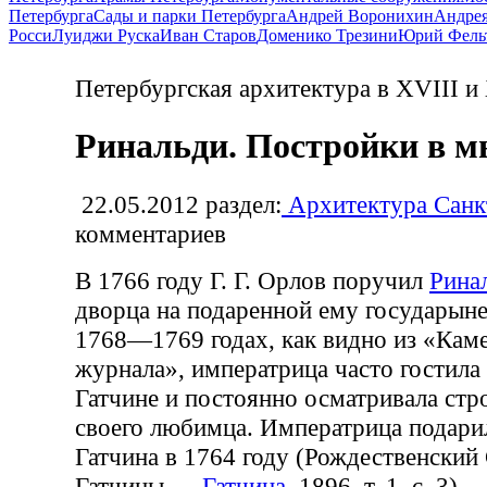
Петербурга
Сады и парки Петербурга
Андрей Воронихин
Андрея
Росси
Луиджи Руска
Иван Старов
Доменико Трезини
Юрий Фель
Петербургская архитектура в XVIII и
Ринальди. Постройки в м
22.05.2012
раздел:
Архитектура Санк
комментариев
В 1766 году Г. Г. Орлов поручил
Рина
дворца на подаренной ему государыне
1768—1769 годах, как видно из «Кам
журнала», императрица часто гостила
Гатчине и постоянно осматривала ст
своего любимца. Императрица подари
Гатчина в 1764 году (Рождественский 
Гатчины.—
Гатчина
, 1896, т. 1, с. 3).