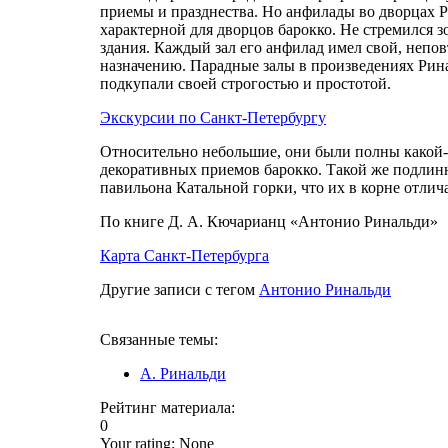
приемы и празднества. Но анфилады во дворцах Р
характерной для дворцов барокко. Не стремился 
здания. Каждый зал его анфилад имел свой, неп
назначению. Парадные залы в произведениях Ри
подкупали своей строгостью и простотой.
Экскурсии по Санкт-Петербургу
Относительно небольшие, они были полны какой-
декоративных приемов барокко. Такой же подлин
павильона Катальной горки, что их в корне отлич
По книге Д. А. Кючарианц «Антонио Ринальди»
Карта Санкт-Петербурга
Другие записи с тегом
Антонио Ринальди
Связанные темы:
А. Ринальди
Рейтинг материала:
0
Your rating:
None