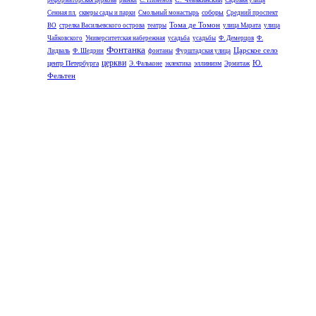
реформаторская церковь
рынки
С. Пименов
Садовая улица
соборы
Сенная пл.
скверы сады и парки
Смольный монастырь
Средний проспект
Тома де Томон
ВО
стрелка Васильевского острова
театры
улица Марата
улица
Чайковского
Университетская набережная
усадьба
усадьбы
Ф. Демерцов
Ф.
Фонтанка
Царское село
Лидваль
Ф. Шедрин
фонтаны
Фурштадская улица
церкви
Ю.
центр Петербурга
эллинизм
Э. Фальконе
эклектика
Эрмитаж
Фельтен