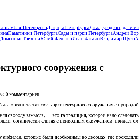
 ансамбли Петербурга
Дворцы Петербурга
Дома, усадьбы, дачи и
ания
Памятники Петербурга
Сады и парки Петербурга
Андрей Вор
Доменико Трезини
Юрий Фельтен
Иван Фомин
Владимир Щуко
А
ектурного сооружения с
а
0
комментариев
была органическая связь архитектурного сооружения с природой
яя свободу замысла, — это та традиция, которой надо следовать
льди, органически слитая с природным окружением, придает ем
 анфилад, которые были необходимы во дворцах, где проходили