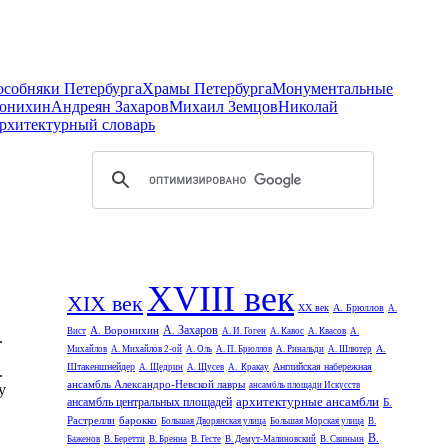
 особняки Петербурга
Храмы Петербурга
Монументальные
онихин
Андреян Захаров
Михаил Земцов
Николай
рхитектурный словарь
XVIII век
XIX век
XX век
А. Брюллов
А.
А. Захаров
А. Воронихин
Вист
А. И. Гоген
А. Кавос
А. Квасов
А.
.
А.
Михайлов
А. Михайлов 2-ой
А. Оль
А. П. Брюллов
А. Ринальди
А. Шлютер
Штакеншнейдер
Английская набережная
А. Щедрин
А. Щусев
А. Кракау
.
ансамбль Александро-Невской лавры
ансамбль площади Искусств
у
архитектурные ансамбли
ансамбль центральных площадей
Б.
Растрелли
барокко
Большая Дворянская улица
Большая Морская улица
В.
В.
Баженов
В. Беретти
В. Бренна
В. Гесте
В. Демут-Малиновский
В. Свиньин