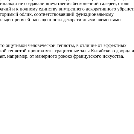
инальди не создавали впечатления бесконечной галереи, столь
зодчий и к полному единству внутреннего декоративного убранст
овторимый облик, соответствовавший функциональному
нальди при всей насыщенности декоративными элементами
то ощутимой человеческой теплоты, в отличие от эффектных
ной теплотой проникнуты грациозные залы Китайского дворца 
ает, например, от манерного рококо французского искусства.