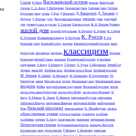
Васильевский остров
Стасов
В. Шене
вокзалы
Выборгская
ва
Г. А. Боссе
сторона
Г. Маттарнови
Гагаринская улица
Галерная улица
Гатчина
Д. Кваренги
Д. Трезини
Гороховая улица
готика
Д. Буш
Д. Висконти
Д.
дворцы
дома
доходный
Феррари
Д. Фонтана
дачи
Дворцовая набережная
дом
Ж.-Б. Валлен-Деламот
древнерусское зодчество
Е. Соколов
Елагин остров
жилой дом
Золотой треугольник
И. Старов
И. Коробов
И. Лукини
К. Росси
И. Теребенев
Исаакиевская площадь
К. Растрелли
К. Тон
Казанская улица
Казанский собор
казармы
Каменноостровский проспект
канал
классицизм
и
Грибоедова
католицизм
кладбища
Коломна
культовые
Конногвардейский бульвар
конюшни
Кронверкский проспект
сооружения
Л. Руска
Летний сад
Л. Бенуа
Л. Бонштедт
Л. Кленце
Л. Шарлемань
Лидваль
линии ВО
Литейная часть
Литейная часть и Пески
Литейный проспект
М. Земцов
М.
М. Лялевич
М. Месмахер
М. Овсянников
М. Перетяткович
Расторгуев
манеж
Марсово поле
мечеть
Миллионная улица
Михайловский замок
модерн
Мойка
мосты
монументальные сооружения
Московский проспект
мосты через канал Грибоедова
мосты через Мойку
мосты через Фонтанку
Н.
Н. Львов
Бенуа
Н. Ефимов
Н. Микетти
набережная Кутузова
набережная
набережные
Лейтенанта Шмидта
набережная Макарова
набережная Мойки
Невский проспект
О. Монферран
неоклассицизм
Нева
обелиск
общественные здания
особняк
ограды и решетки
оранжерея
особняки
острова
петровское барокко
П. Клодт
палладианство
памятники
Петроградская сторона
площадь Искусств
Петропавловская крепость
ренессанс
Почтамтская улица
протестанство
Р. Мельцер
Р. Желязевич
С. Чевакинский