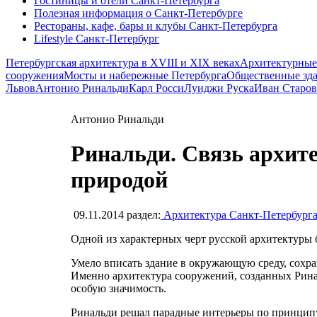
Гостиницы и отели Санкт-Петербурга
Полезная информация о Санкт-Петербурге
Рестораны, кафе, бары и клубы Санкт-Петербурга
Lifestyle Санкт-Петербург
Петербургская архитектура в XVIII и XIX веках
Архитектурные
сооружения
Мосты и набережные Петербурга
Общественные зд
Львов
Антонио Ринальди
Карл Росси
Луиджи Руска
Иван Старов
Антонио Ринальди
Ринальди. Связь архит
природой
09.11.2014
раздел:
Архитектура Санкт-Петербург
Одной из характерных черт русской архитектуры 
Умело вписать здание в окружающую среду, сохран
Именно архитектура сооружений, созданных Рина
особую значимость.
Ринальди решал парадные интерьеры по принципу