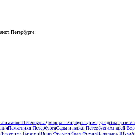
анкт-Петербурге
 ансамбли Петербурга
Дворцы Петербурга
Дома, усадьбы, дачи и
ания
Памятники Петербурга
Сады и парки Петербурга
Андрей Вор
Доменико Трезини
Юрий Фельтен
Иван Фомин
Владимир Щуко
А