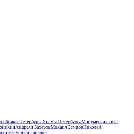
 особняки Петербурга
Храмы Петербурга
Монументальные
онихин
Андреян Захаров
Михаил Земцов
Николай
рхитектурный словарь