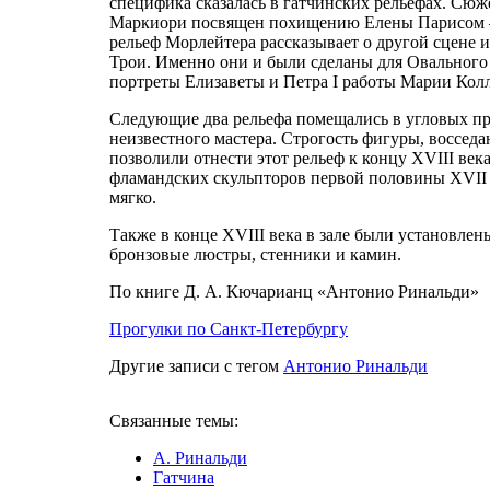
специфика сказалась в гатчинских рельефах. Сю
Маркиори посвящен похищению Елены Парисом — т
рельеф Морлейтера рассказывает о другой сцене 
Трои. Именно они и были сделаны для Овального 
портреты Елизаветы и Петра I работы Марии Колл
Следующие два рельефа помещались в угловых пр
неизвестного мастера. Строгость фигуры, воссед
позволили отнести этот рельеф к концу XVIII ве
фламандских скульпторов первой половины XVII в
мягко.
Также в конце XVIII века в зале были установле
бронзовые люстры, стенники и камин.
По книге Д. А. Кючарианц «Антонио Ринальди»
Прогулки по Санкт-Петербургу
Другие записи с тегом
Антонио Ринальди
Связанные темы:
А. Ринальди
Гатчина