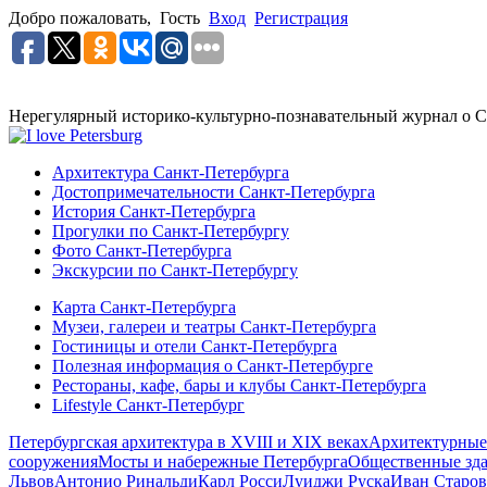
Добро пожаловать,
Гость
Вход
Регистрация
Нерегулярный историко-культурно-познавательный журнал о С
Архитектура Санкт-Петербурга
Достопримечательности Санкт-Петербурга
История Санкт-Петербурга
Прогулки по Санкт-Петербургу
Фото Санкт-Петербурга
Экскурсии по Санкт-Петербургу
Карта Санкт-Петербурга
Музеи, галереи и театры Санкт-Петербурга
Гостиницы и отели Санкт-Петербурга
Полезная информация о Санкт-Петербурге
Рестораны, кафе, бары и клубы Санкт-Петербурга
Lifestyle Санкт-Петербург
Петербургская архитектура в XVIII и XIX веках
Архитектурные
сооружения
Мосты и набережные Петербурга
Общественные зд
Львов
Антонио Ринальди
Карл Росси
Луиджи Руска
Иван Старов