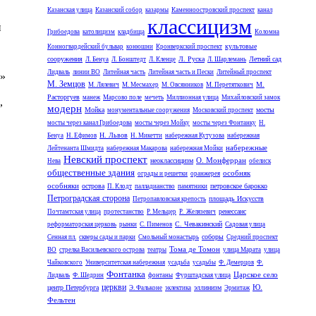
Казанская улица
Казанский собор
казармы
Каменноостровский проспект
канал
классицизм
й
Грибоедова
католицизм
кладбища
Коломна
культовые
Конногвардейский бульвар
конюшни
Кронверкский проспект
сооружения
Л. Руска
Летний сад
Л. Бенуа
Л. Бонштедт
Л. Кленце
Л. Шарлемань
Лидваль
линии ВО
Литейная часть
Литейная часть и Пески
Литейный проспект
е»
М. Земцов
М.
М. Лялевич
М. Месмахер
М. Овсянников
М. Перетяткович
Расторгуев
манеж
Марсово поле
мечеть
Миллионная улица
Михайловский замок
,
модерн
Мойка
мосты
монументальные сооружения
Московский проспект
мосты через канал Грибоедова
мосты через Мойку
мосты через Фонтанку
Н.
Н. Львов
Бенуа
Н. Ефимов
Н. Микетти
набережная Кутузова
набережная
набережные
Лейтенанта Шмидта
набережная Макарова
набережная Мойки
Невский проспект
О. Монферран
неоклассицизм
Нева
обелиск
общественные здания
особняк
ограды и решетки
оранжерея
особняки
острова
петровское барокко
П. Клодт
палладианство
памятники
Петроградская сторона
площадь Искусств
Петропавловская крепость
ренессанс
Почтамтская улица
протестанство
Р. Мельцер
Р. Желязевич
С. Чевакинский
реформаторская церковь
рынки
С. Пименов
Садовая улица
соборы
Сенная пл.
скверы сады и парки
Смольный монастырь
Средний проспект
Тома де Томон
ВО
стрелка Васильевского острова
театры
улица Марата
улица
Чайковского
Университетская набережная
усадьба
усадьбы
Ф. Демерцов
Ф.
Фонтанка
Царское село
Лидваль
Ф. Шедрин
фонтаны
Фурштадская улица
церкви
Ю.
центр Петербурга
эллинизм
Э. Фальконе
эклектика
Эрмитаж
Фельтен