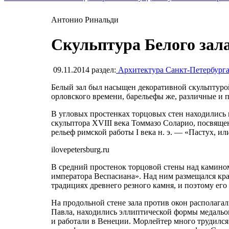
Антонио Ринальди
Скульптура Белого зал
09.11.2014
раздел:
Архитектура Санкт-Петербург
Белый зал был насыщен декоративной скульптурой
орловского времени, барельефы же, различные и 
В угловых простенках торцовых стен находились 
скульптора XVIII века Томмазо Соларио, посвящ
рельеф римской работы I века н. э. — «Пастух, ил
ilovepetersburg.ru
В средний простенок торцовой стены над камин
императора Веспасиана». Над ним размещался кр
традициях древнего резного камня, и поэтому его
На продольной стене зала против окон располага
Павла, находились эллиптической формы медальо
и работали в Венеции. Морлейтер много трудился 