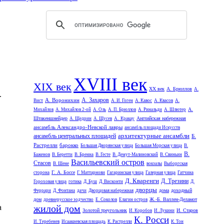
XVIII век
XIX век
XX век
А. Брюллов
А.
.
А. Захаров
А. Воронихин
Вист
А. И. Гоген
А. Кавос
А. Квасов
А.
А.
Михайлов
А. Михайлов 2-ой
А. Оль
А. П. Брюллов
А. Ринальди
А. Шлютер
Штакеншнейдер
Английская набережная
А. Щедрин
А. Щусев
А. Кракау
ансамбль Александро-Невской лавры
ансамбль площади Искусств
архитектурные ансамбли
ансамбль центральных площадей
Б.
Растрелли
барокко
Большая Дворянская улица
Большая Морская улица
В.
В.
Баженов
В. Беретти
В. Бренна
В. Гесте
В. Демут-Малиновский
В. Свиньин
Васильевский остров
Стасов
В. Шене
вокзалы
Выборгская
Г. А. Боссе
сторона
Г. Маттарнови
Гагаринская улица
Галерная улица
Гатчина
Д. Кваренги
Д. Трезини
Гороховая улица
готика
Д. Буш
Д. Висконти
Д.
дворцы
дома
доходный
Феррари
Д. Фонтана
дачи
Дворцовая набережная
дом
Ж.-Б. Валлен-Деламот
древнерусское зодчество
Е. Соколов
Елагин остров
а
жилой дом
Золотой треугольник
И. Старов
И. Коробов
И. Лукини
К. Росси
И. Теребенев
Исаакиевская площадь
К. Растрелли
К. Тон