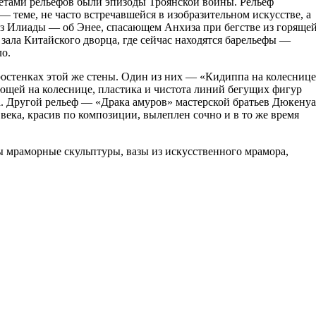
жетами рельефов были эпизоды Троянской войны. Рельеф
еме, не часто встречавшейся в изобразительном искусстве, а
из Илиады — об Энее, спасающем Анхиза при бегстве из горяще
зала Китайского дворца, где сейчас находятся барельефы —
о.
остенках этой же стены. Один из них — «Кидиппа на колесниц
ающей на колеснице, пластика и чистота линий бегущих фигур
ка. Другой рельеф — «Драка амуров» мастерской братьев Дюкенуа
ека, красив по композиции, вылеплен сочно и в то же время
ны мраморные скульптуры, вазы из искусственного мрамора,