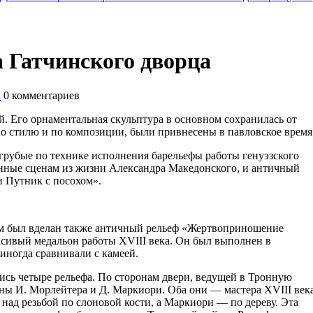
а Гатчинского дворца
а
0
комментариев
. Его орнаментальная скульптура в основном сохранилась от
по стилю и по композиции, были привнесены в павловское время
грубые по технике исполнения барельефы работы генуэзского
енные сценам из жизни Александра Македонского, и античный
и Путник с посохом».
ом был вделан также античный рельеф «Жертвоприношение
асивый медальон работы XVIII века. Он был выполнен в
 иногда сравнивали с камеей.
лись четыре рельефа. По сторонам двери, ведущей в Тронную
ны И. Морлейтера и Д. Маркиори. Оба они — мастера XVIII век
над резьбой по слоновой кости, а Маркиори — по дереву. Эта