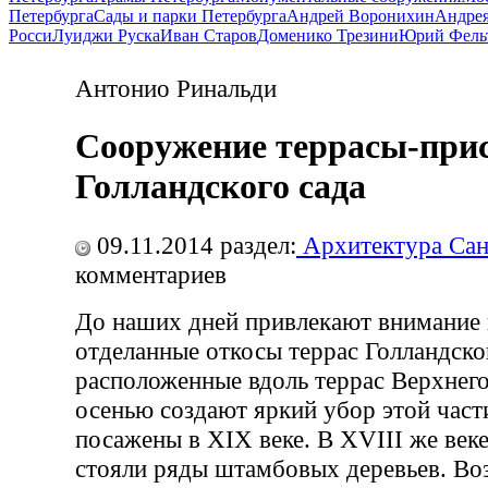
Петербурга
Сады и парки Петербурга
Андрей Воронихин
Андрея
Росси
Луиджи Руска
Иван Старов
Доменико Трезини
Юрий Фель
Антонио Ринальди
Сооружение террасы-при
Голландского сада
09.11.2014
раздел:
Архитектура Сан
комментариев
До наших дней привлекают внимание 
отделанные откосы террас Голландског
расположенные вдоль террас Верхнего
осенью создают яркий убор этой част
посажены в XIX веке. В XVIII же веке
стояли ряды штамбовых деревьев. Во