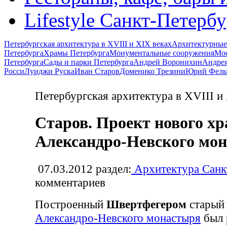
Lifestyle Санкт-Петерб
Петербургская архитектура в XVIII и XIX веках
Архитектурные
Петербурга
Храмы Петербурга
Монументальные сооружения
Мос
Петербурга
Сады и парки Петербурга
Андрей Воронихин
Андрея
Росси
Луиджи Руска
Иван Старов
Доменико Трезини
Юрий Фель
Петербургская архитектура в XVIII и
Старов. Проект нового х
Александро-Невского мо
07.03.2012
раздел:
Архитектура Санк
комментариев
Построенный
Швертфегером
стары
Александро-Невского монастыря
был 