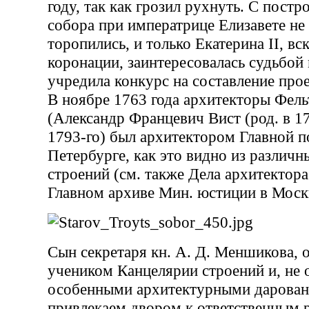
году, так как грозил рухнуть. С постр
собора при императрице Елизавете н
торопились, и только Екатерина II, вс
коронации, заинтересовалась судьбой
учредила конкурс на составление прое
В ноябре 1763 года архитекторы Фель
(Александр Францевич Вист (род. в 17
1793-го) был архитектором Главной п
Петербурге, как это видно из различ
строений (см. также Дела архитектора
Главном архиве Мин. юстиции в Москве
Сын секретаря кн. А. Д. Меншикова, 
учеником Канцелярии строений и, не 
особенными архитектурными дарован
привлекаем двором к ответственным р