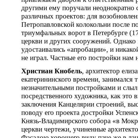
другими ему поручали неоднократно 
различных проектов: для возобновлен
Петропавловской колокольни после по
триумфальных ворот в Петербурге (17
церкви и других сооружений. Однако 
удостаивались «апробации», и никако
не играл. Частные его постройки нам 
Христиан Кнобель
, архитектор елиз
екатерининского времени, занимался 
незначительными постройками и слыл 
посредственного художника, как это в
заключения Канцелярии строений, выс
поводу его проекта достройки Успенс
Князь-Владимирского собора «в Мокр
церкви чертежи, учиненные архитект
Фасадою хорошего виду паче же в лан