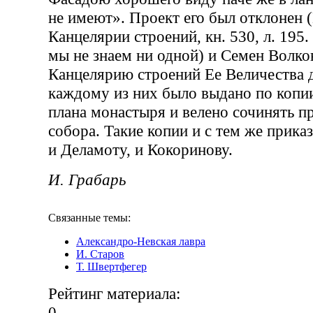
не имеют». Проект его был отклонен
Канцелярии строений, кн. 530, л. 195.
мы не знаем ни одной) и Семен Волко
Канцелярию строений Ее Величества д
каждому из них было выдано по копии
плана монастыря и велено сочинять п
собора. Такие копии и с тем же прик
и Деламоту, и Кокоринову.
И. Грабарь
Связанные темы:
Александро-Невская лавра
И. Старов
Т. Швертфегер
Рейтинг материала:
0