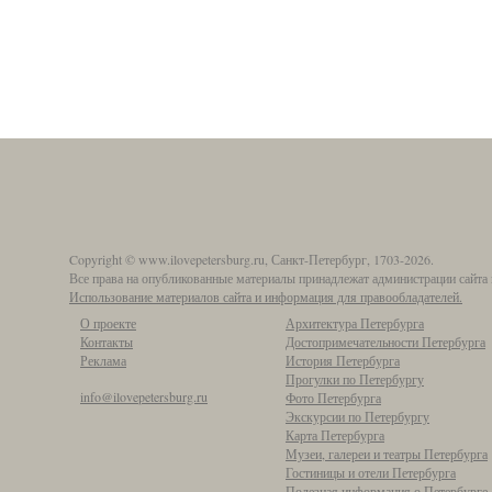
Copyright © www.ilovepetersburg.ru, Санкт-Петербург, 1703-2026.
Все права на опубликованные материалы принадлежат администрации сайта 
Использование материалов сайта и информация для правообладателей.
О проекте
Архитектура Петербурга
Контакты
Достопримечательности Петербурга
Реклама
История Петербурга
Прогулки по Петербургу
info@ilovepetersburg.ru
Фото Петербурга
Экскурсии по Петербургу
Карта Петербурга
Музеи, галереи и театры Петербурга
Гостиницы и отели Петербурга
Полезная информация о Петербурге