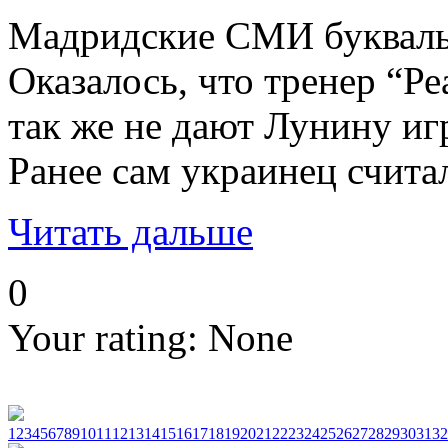
Мадридские СМИ букваль
Оказалось, что тренер “Ре
так же не дают Лунину иг
Ранее сам украинец считал
Читать дальше
0
Your rating:
None
1
2
3
4
5
6
7
8
9
10
11
12
13
14
15
16
17
18
19
20
21
22
23
24
25
26
27
28
29
30
31
32