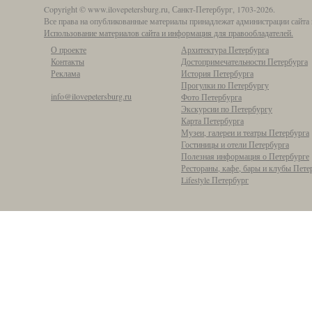
Copyright © www.ilovepetersburg.ru, Санкт-Петербург, 1703-2026.
Все права на опубликованные материалы принадлежат администрации сайта 
Использование материалов сайта и информация для правообладателей.
О проекте
Архитектура Петербурга
Контакты
Достопримечательности Петербурга
Реклама
История Петербурга
Прогулки по Петербургу
info@ilovepetersburg.ru
Фото Петербурга
Экскурсии по Петербургу
Карта Петербурга
Музеи, галереи и театры Петербурга
Гостиницы и отели Петербурга
Полезная информация о Петербурге
Рестораны, кафе, бары и клубы Пете
Lifestyle Петербург