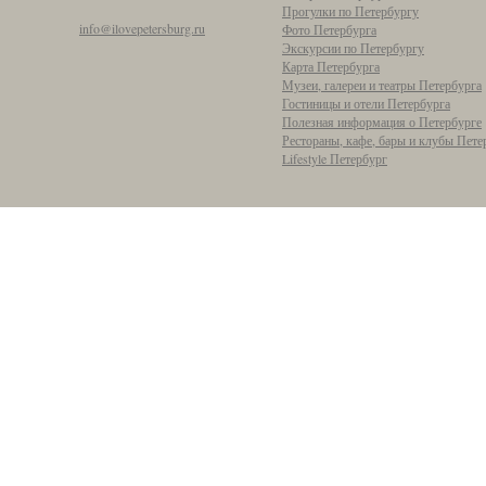
Прогулки по Петербургу
info@ilovepetersburg.ru
Фото Петербурга
Экскурсии по Петербургу
Карта Петербурга
Музеи, галереи и театры Петербурга
Гостиницы и отели Петербурга
Полезная информация о Петербурге
Рестораны, кафе, бары и клубы Пете
Lifestyle Петербург