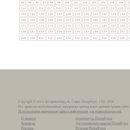
94
95
96
97
98
99
100
101
102
103
104
105
106
1
114
115
116
117
118
119
120
121
122
123
124
125
1
133
134
135
136
137
138
139
140
141
142
143
144
152
153
154
155
156
157
158
159
160
161
162
163
171
172
173
174
175
176
177
178
179
180
181
182
190
191
192
193
194
195
196
197
198
199
200
201
209
210
211
212
213
214
215
216
217
218
219
220
Copyright © www.ilovepetersburg.ru, Санкт-Петербург, 1703-2026.
Все права на опубликованные материалы принадлежат администрации сайта 
Использование материалов сайта и информация для правообладателей.
О проекте
Архитектура Петербурга
Контакты
Достопримечательности Петербурга
Реклама
История Петербурга