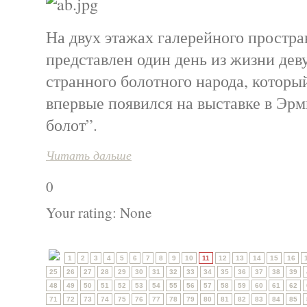
На двух этажах галерейного простра
представлен один день из жизни дев
странного болотного народа, который
впервые появился на выставке в Эр
болот”.
Читать дальше
0
Your rating:
None
1
2
3
4
5
6
7
8
9
10
11
12
13
14
15
16
25
26
27
28
29
30
31
32
33
34
35
36
37
38
39
48
49
50
51
52
53
54
55
56
57
58
59
60
61
62
71
72
73
74
75
76
77
78
79
80
81
82
83
84
85