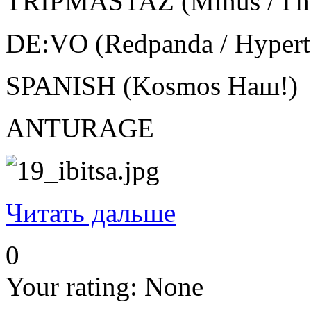
TRIPMASTAZ (Minus / I'm a
DE:VO (Redpanda / Hyperto
SPANISH (Kosmos Наш!)
ANTURAGE
Читать дальше
0
Your rating:
None