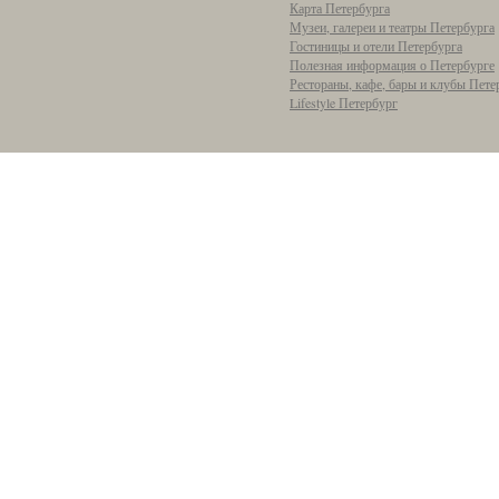
Карта Петербурга
Музеи, галереи и театры Петербурга
Гостиницы и отели Петербурга
Полезная информация о Петербурге
Рестораны, кафе, бары и клубы Пете
Lifestyle Петербург