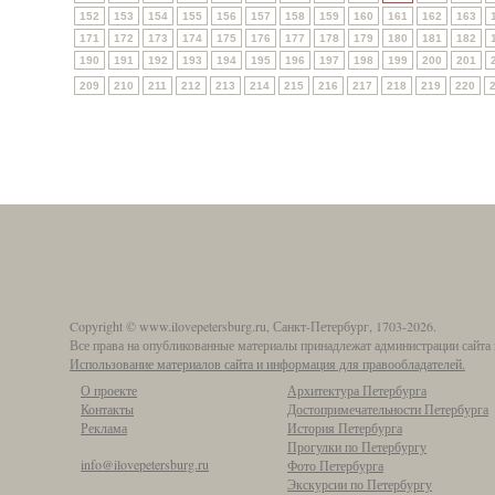
152
153
154
155
156
157
158
159
160
161
162
163
171
172
173
174
175
176
177
178
179
180
181
182
190
191
192
193
194
195
196
197
198
199
200
201
209
210
211
212
213
214
215
216
217
218
219
220
Copyright © www.ilovepetersburg.ru, Санкт-Петербург, 1703-2026.
Все права на опубликованные материалы принадлежат администрации сайта 
Использование материалов сайта и информация для правообладателей.
О проекте
Архитектура Петербурга
Контакты
Достопримечательности Петербурга
Реклама
История Петербурга
Прогулки по Петербургу
info@ilovepetersburg.ru
Фото Петербурга
Экскурсии по Петербургу