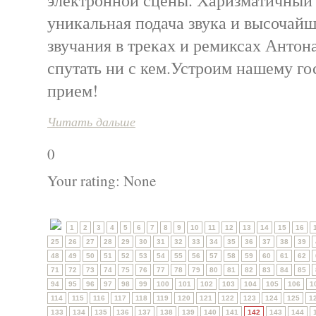
электронной сцены. Харизматичный 
уникальная подача звука и высочайш
звучания в треках и ремиксах Антон
спутать ни с кем.Устроим нашему г
прием!
Читать дальше
0
Your rating:
None
1
2
3
4
5
6
7
8
9
10
11
12
13
14
15
16
25
26
27
28
29
30
31
32
33
34
35
36
37
38
39
48
49
50
51
52
53
54
55
56
57
58
59
60
61
62
71
72
73
74
75
76
77
78
79
80
81
82
83
84
85
94
95
96
97
98
99
100
101
102
103
104
105
106
1
114
115
116
117
118
119
120
121
122
123
124
125
1
133
134
135
136
137
138
139
140
141
142
143
144