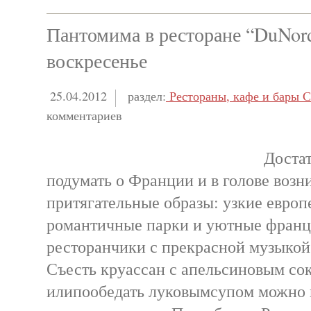
Пантомима в ресторане “DuNord
воскресенье
25.04.2012
раздел:
Рестораны, кафе и бары С
комментариев
Достат
подумать о Франции и в голове возн
притягательные образы: узкие европ
романтичные парки и уютные франц
ресторанчики с прекрасной музыкой
Съесть круассан с апельсиновым сок
илипообедать луковымсупом можно 