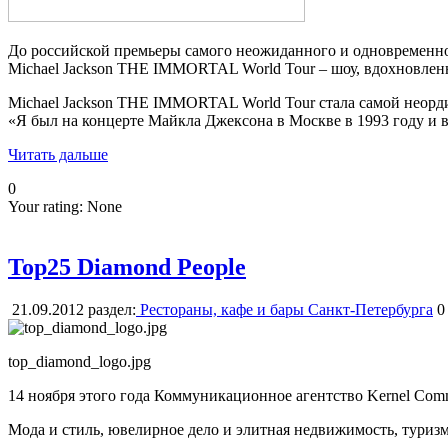
До российской премьеры самого неожиданного и одновременно с
Michael Jackson THE IMMORTAL World Tour – шоу, вдохновленн
Michael Jackson THE IMMORTAL World Tour стала самой неордин
«Я был на концерте Майкла Джексона в Москве в 1993 году и ви
Читать дальше
0
Your rating:
None
Top25 Diamond People
21.09.2012
раздел:
Рестораны, кафе и бары Санкт-Петербурга
0
top_diamond_logo.jpg
14 ноября этого года Коммуникационное агентство Kernel Com
Мода и стиль, ювелирное дело и элитная недвижимость, туризм