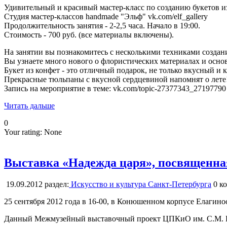
Удивительный и красивый мастер-класс по созданию букетов и
Студия мастер-классов handmade "Эльф" vk.com/elf_gallery
Продолжительность занятия - 2-2,5 часа. Начало в 19:00.
Стоимость - 700 руб. (все материалы включены).
На занятии вы познакомитесь с несколькими техниками создани
Вы узнаете много нового о флористических материалах и основ
Букет из конфет - это отличный подарок, не только вкусный и 
Прекрасные тюльпаны с вкусной сердцевиной напомнят о лете
Запись на мероприятие в теме: vk.com/topic-27377343_27197790 
Читать дальше
0
Your rating:
None
Выставка «Надежда царя», посвященна
19.09.2012
раздел:
Искусство и культура Санкт-Петербурга
0
ко
25 сентября 2012 года в 16-00, в Конюшенном корпусе Елагин
Данный Межмузейный выставочный проект ЦПКиО им. С.М. Ки