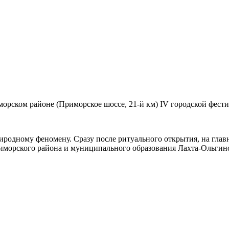
иморском районе (Приморское шоссе, 21-й км) IV городской фес
родному феномену. Сразу после ритуального открытия, на главн
морского района и муниципального образования Лахта-Ольгино.