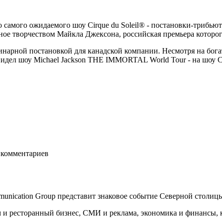
амого ожидаемого шоу Cirque du Soleil® - постановки-трибьюта
ое творчеством Майкла Джексона, российская премьера которого
арной постановкой для канадской компании. Несмотря на богаты
дел шоу Michael Jackson THE IMMORTAL World Tour - на шоу Cirqu
комментариев
munication Group представит знаковое событие Северной столиц
 и ресторанный бизнес, СМИ и реклама, экономика и финансы, к