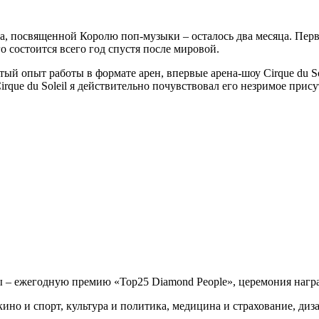
, посвященной Королю поп-музыки – осталось два месяца. Первым
 состоится всего год спустя после мировой.
й опыт работы в формате арен, впервые арена-шоу Cirque du Sol
e du Soleil я действительно почувствовал его незримое присутс
ы – ежегодную премию «Top25 Diamond People», церемония награ
ино и спорт, культура и политика, медицина и страхование, диз